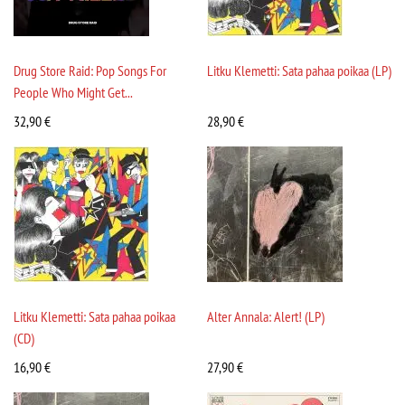
Drug Store Raid: Pop Songs For
Litku Klemetti: Sata pahaa poikaa (LP)
People Who Might Get...
32,90
€
28,90
€
Litku Klemetti: Sata pahaa poikaa
Alter Annala: Alert! (LP)
(CD)
16,90
€
27,90
€