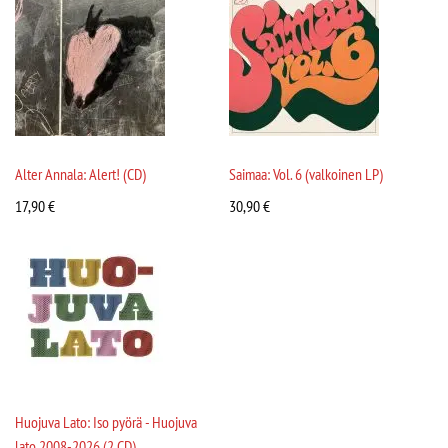
Alter Annala: Alert! (CD)
Saimaa: Vol. 6 (valkoinen LP)
17,90
€
30,90
€
Huojuva Lato: Iso pyörä - Huojuva
lato 2008-2026 (2 CD)