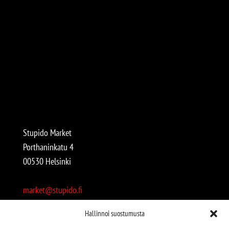
Stupido Market
Porthaninkatu 4
00530 Helsinki
market@stupido.fi
+358 50 4708664
Hallinnoi suostumusta