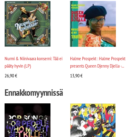
Nurmi & Niinivaara konserni: Tää ei
Halme Prospekt : Halme Prospekt
pääty hyvin (LP)
presents Queen Djenny Djella -...
26,90
€
13,90
€
Ennakkomyynnissä