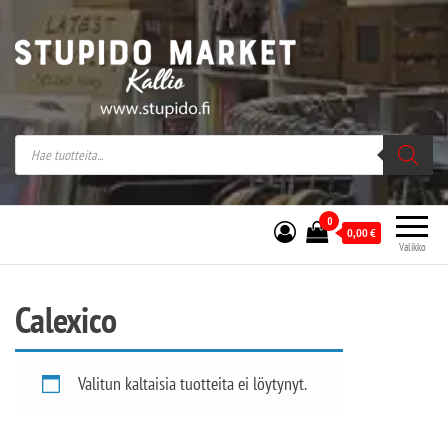
Stupido Market – verkossa ja kivijalassa
Stupido Market on vaihtoehtomusaan
erikoistunut verkko- sekä
kivijalkakauppa Helsingissä Kallion
sydämessä.
0
0,00
€
Valikko
Calexico
Valitun kaltaisia tuotteita ei löytynyt.