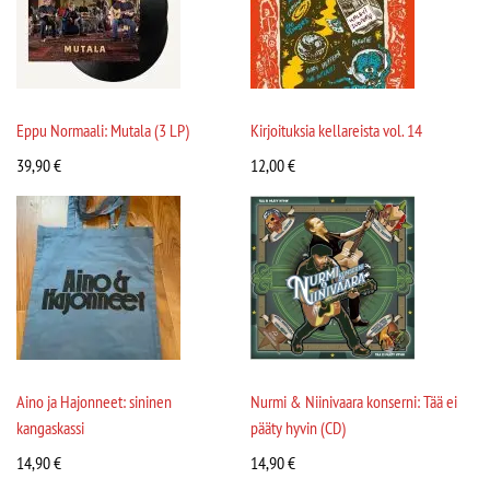
Eppu Normaali: Mutala (3 LP)
Kirjoituksia kellareista vol. 14
39,90
€
12,00
€
Aino ja Hajonneet: sininen
Nurmi & Niinivaara konserni: Tää ei
kangaskassi
pääty hyvin (CD)
14,90
€
14,90
€