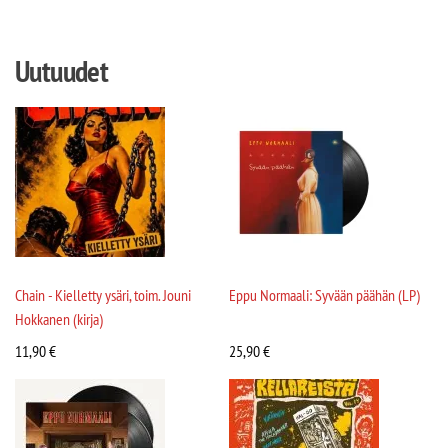
Uutuudet
Chain - Kielletty ysäri, toim. Jouni
Eppu Normaali: Syvään päähän (LP)
Hokkanen (kirja)
11,90
€
25,90
€