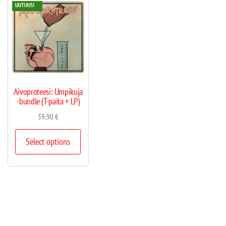
UUTUUS!
Aivoproteesi: Umpikuja
-bundle (T-paita + LP)
39,90
€
Select options