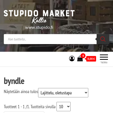
Stupido Market – verkossa ja kivijalassa
Stupido Market on vaihtoehtomusaan
erikoistunut verkko- sekä
kivijalkakauppa Helsingissä Kallion
sydämessä.
0
0,00
€
Valikko
byndle
Näytetään ainoa tulos
Tuotteet
1 - 1
/
1
. Tuotteita sivulla