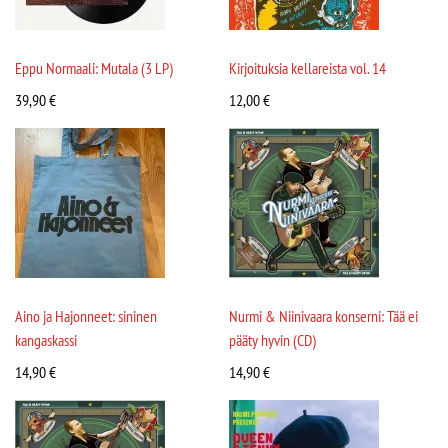
Eppu Normaali: Mutala (3 LP)
Kirjoituksia kellareista vol. 14
39,90
€
12,00
€
Aino ja Hajonneet: sininen
Nurmi & Niinivaara konserni: Tää ei
kangaskassi
pääty hyvin (CD)
14,90
€
14,90
€