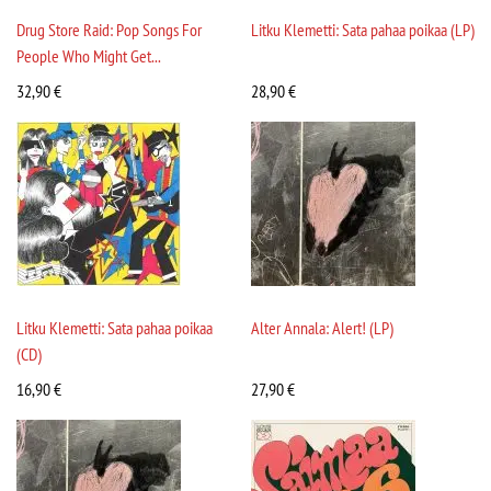
Drug Store Raid: Pop Songs For
Litku Klemetti: Sata pahaa poikaa (LP)
People Who Might Get...
32,90
€
28,90
€
Litku Klemetti: Sata pahaa poikaa
Alter Annala: Alert! (LP)
(CD)
16,90
€
27,90
€