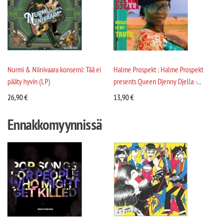
Nurmi & Niinivaara konserni: Tää ei
Halme Prospekt : Halme Prospekt
pääty hyvin (LP)
presents Queen Djenny Djella -...
26,90
€
13,90
€
Ennakkomyynnissä