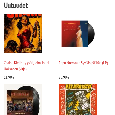
Uutuudet
Chain - Kielletty ysäri, toim. Jouni
Eppu Normaali: Syvään päähän (LP)
Hokkanen (kirja)
11,90
€
25,90
€