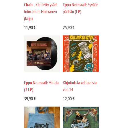
Chain - Kielletty ysäri,
Eppu Normaali: Syvään
toim. Jouni Hokkanen
päähän (LP)
(kirja)
11,90
€
25,90
€
Eppu Normaali: Mutala
Kirjoituksia kellareista
(3 LP)
vol. 14
39,90
€
12,00
€