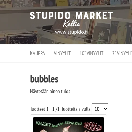
Stupi
Stupido M
vaihtoeht
Marke
erikoistun
verko
verkko- se
kivijalka
ja
Helsingiss
kivija
Kallion
KAUPPA
VINYYLIT
10" VINYYLIT
7" VINYYLI
sydämessä
bubbles
Näytetään ainoa tulos
Tuotteet
1 - 1
/
1
. Tuotteita sivulla