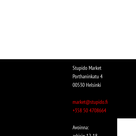
Stupido Market
Porthaninkatu 4
00530 Helsinki
market@stupido.fi
+358 50 4708664
Avoinna:
arkisin 12-18