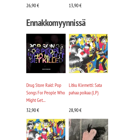
26,90
€
13,90
€
Ennakkomyynnissä
Drug Store Raid: Pop
Litku Klemetti: Sata
Songs For People Who
pahaa poikaa (LP)
Might Get...
32,90
€
28,90
€