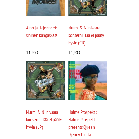
Aino ja Hajonneet:
Nurmi & Niinivaara
sininen kangaskassi
konserni: Tää ei pääty
hyvin (CD)
14,90
€
14,90
€
Nurmi & Niinivaara
Halme Prospekt :
konserni: Tää ei pääty
Halme Prospekt
hyvin (LP)
presents Queen
Djenny Djella -...