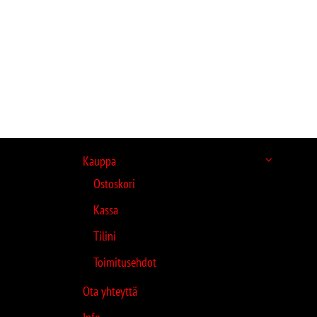
Kauppa
Ostoskori
Kassa
Tilini
Toimitusehdot
Ota yhteyttä