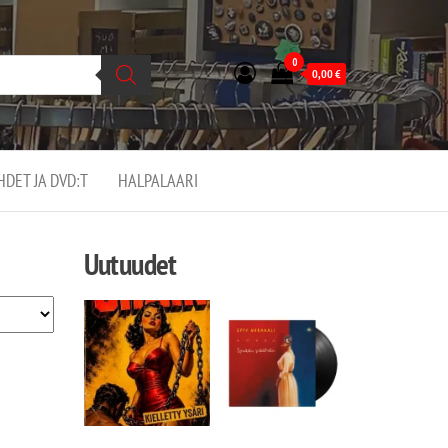
0
0,00
€
EHDET JA DVD:T
HALPALAARI
Uutuudet