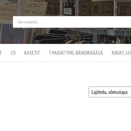
do
arket on
omusaan
t –
ut
ssa
kä
kauppa
ä
lassa
T
CD
KASETIT
T-PAIDAT YMS. BÄNDIKRÄÄSÄ
KIRJAT, L
.