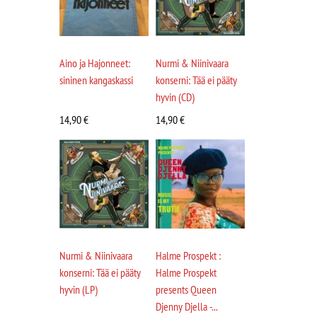
Aino ja Hajonneet:
Nurmi & Niinivaara
sininen kangaskassi
konserni: Tää ei pääty
hyvin (CD)
14,90
€
14,90
€
Nurmi & Niinivaara
Halme Prospekt :
konserni: Tää ei pääty
Halme Prospekt
hyvin (LP)
presents Queen
Djenny Djella -...