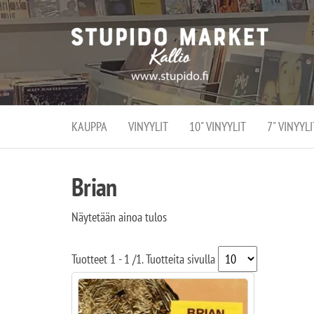
Stupi
Stupido M
vaihtoeht
Marke
erikoistun
verko
verkko- se
kivijalka
ja
Helsingiss
kivija
Kallion
KAUPPA
VINYYLIT
10" VINYYLIT
7" VINYYLI
sydämessä
Brian
Näytetään ainoa tulos
Tuotteet
1 - 1
/
1
. Tuotteita sivulla