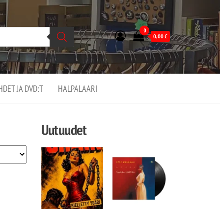
0
0,00
€
EHDET JA DVD:T
HALPALAARI
Uutuudet