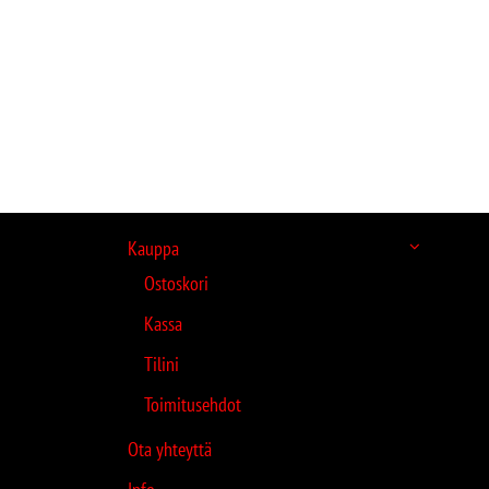
Kauppa
Ostoskori
Kassa
Tilini
Toimitusehdot
Ota yhteyttä