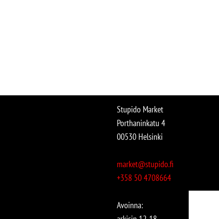
Stupido Market
Porthaninkatu 4
00530 Helsinki
market@stupido.fi
+358 50 4708664
Avoinna:
arkisin 12-18