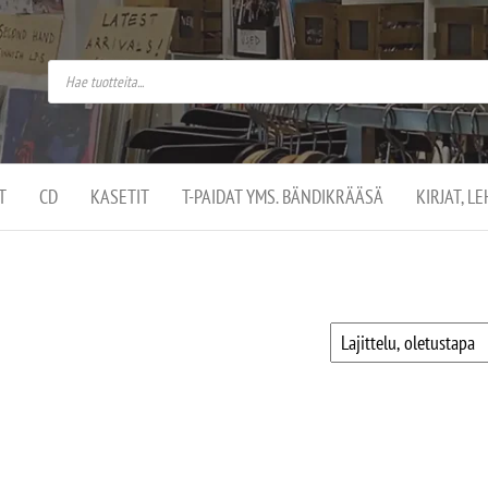
do
arket on
omusaan
t –
ut
ssa
kä
kauppa
ä
lassa
T
CD
KASETIT
T-PAIDAT YMS. BÄNDIKRÄÄSÄ
KIRJAT, L
.