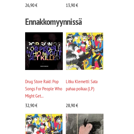
26,90
€
13,90
€
Ennakkomyynnissä
Drug Store Raid: Pop
Litku Klemetti: Sata
Songs For People Who
pahaa poikaa (LP)
Might Get...
32,90
€
28,90
€