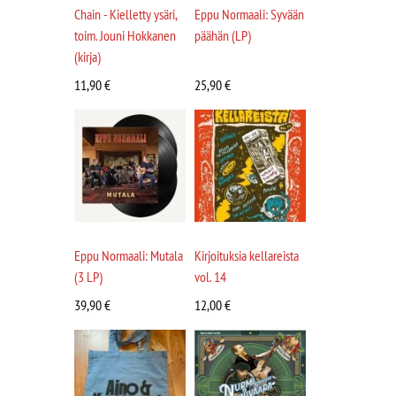
Chain - Kielletty ysäri,
Eppu Normaali: Syvään
toim. Jouni Hokkanen
päähän (LP)
(kirja)
11,90
€
25,90
€
Eppu Normaali: Mutala
Kirjoituksia kellareista
(3 LP)
vol. 14
39,90
€
12,00
€