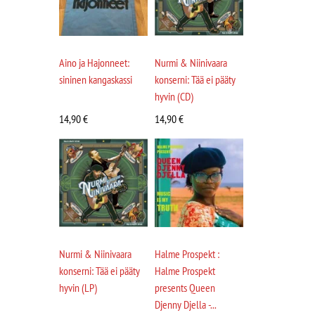
Aino ja Hajonneet:
Nurmi & Niinivaara
sininen kangaskassi
konserni: Tää ei pääty
hyvin (CD)
14,90
€
14,90
€
Nurmi & Niinivaara
Halme Prospekt :
konserni: Tää ei pääty
Halme Prospekt
hyvin (LP)
presents Queen
Djenny Djella -...