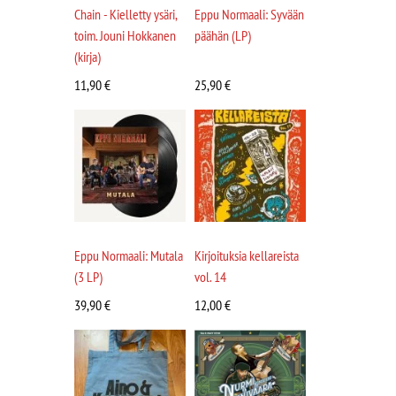
Chain - Kielletty ysäri,
Eppu Normaali: Syvään
toim. Jouni Hokkanen
päähän (LP)
(kirja)
11,90
€
25,90
€
Eppu Normaali: Mutala
Kirjoituksia kellareista
(3 LP)
vol. 14
39,90
€
12,00
€