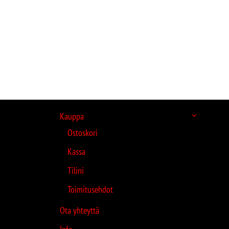
Kauppa
Ostoskori
Kassa
Tilini
Toimitusehdot
Ota yhteyttä