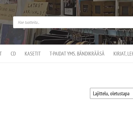
do
arket on
omusaan
t –
ut
ssa
kä
kauppa
ä
lassa
T
CD
KASETIT
T-PAIDAT YMS. BÄNDIKRÄÄSÄ
KIRJAT, L
.