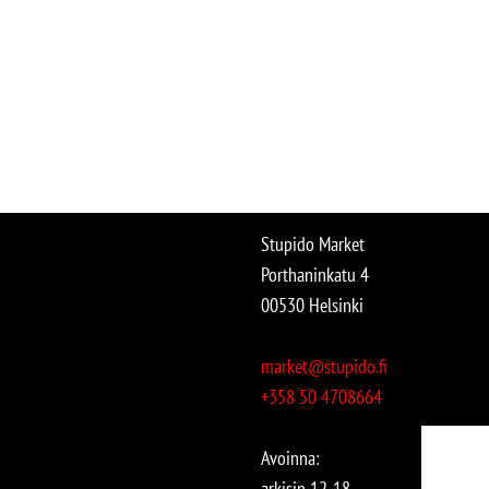
Stupido Market
Porthaninkatu 4
00530 Helsinki
market@stupido.fi
+358 50 4708664
Avoinna:
arkisin 12-18