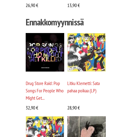
26,90
€
13,90
€
Ennakkomyynnissä
Drug Store Raid: Pop
Litku Klemetti: Sata
Songs For People Who
pahaa poikaa (LP)
Might Get...
32,90
€
28,90
€