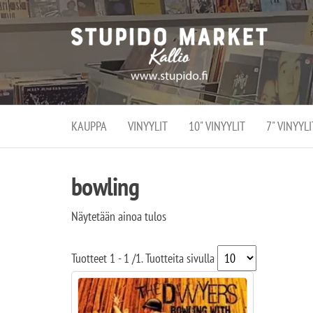
Stupi
Stupido M
vaihtoeht
Marke
erikoistun
verko
verkko- se
kivijalka
ja
Helsingiss
kivija
Kallion
KAUPPA
VINYYLIT
10" VINYYLIT
7" VINYYLI
sydämessä
bowling
Näytetään ainoa tulos
Tuotteet
1 - 1
/
1
. Tuotteita sivulla