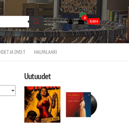
0
0,00
€
EHDET JA DVD:T
HALPALAARI
Uutuudet