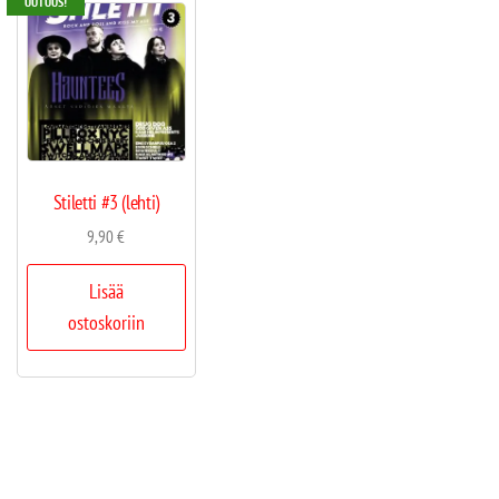
UUTUUS!
Stiletti #3 (lehti)
9,90
€
Lisää
ostoskoriin