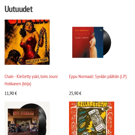
Uutuudet
Chain - Kielletty ysäri, toim. Jouni
Eppu Normaali: Syvään päähän (LP)
Hokkanen (kirja)
11,90
€
25,90
€