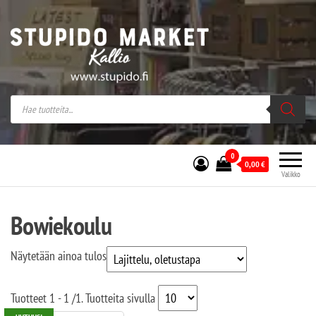
Stupido Market – verkossa ja kivijalassa
Stupido Market on vaihtoehtomusaan
erikoistunut verkko- sekä
kivijalkakauppa Helsingissä Kallion
sydämessä.
0
0,00
€
Valikko
Bowiekoulu
Näytetään ainoa tulos
Tuotteet
1 - 1
/
1
. Tuotteita sivulla