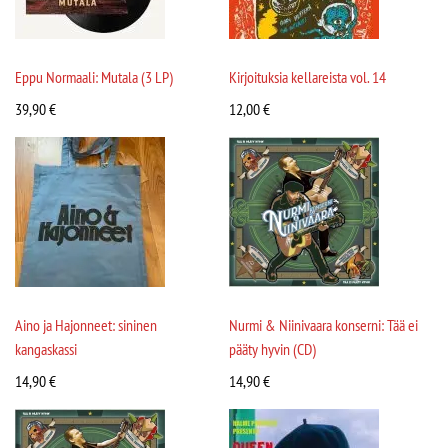
Eppu Normaali: Mutala (3 LP)
Kirjoituksia kellareista vol. 14
39,90
€
12,00
€
Aino ja Hajonneet: sininen
Nurmi & Niinivaara konserni: Tää ei
kangaskassi
pääty hyvin (CD)
14,90
€
14,90
€