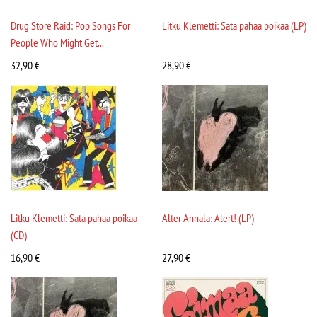
Drug Store Raid: Pop Songs For
Litku Klemetti: Sata pahaa poikaa (LP)
People Who Might Get...
32,90
€
28,90
€
Litku Klemetti: Sata pahaa poikaa
Alter Annala: Alert! (LP)
(CD)
16,90
€
27,90
€