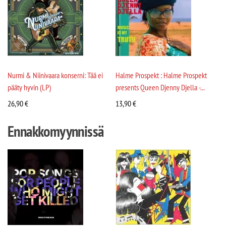
Nurmi & Niinivaara konserni: Tää ei
Halme Prospekt : Halme Prospekt
pääty hyvin (LP)
presents Queen Djenny Djella -...
26,90
€
13,90
€
Ennakkomyynnissä