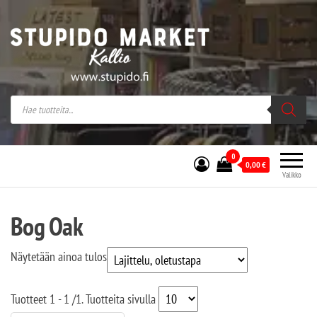
Stupido Market – verkossa ja kivijalassa
Stupido Market on vaihtoehtomusaan
erikoistunut verkko- sekä
kivijalkakauppa Helsingissä Kallion
sydämessä.
0
0,00
€
Valikko
Bog Oak
Näytetään ainoa tulos
Tuotteet
1 - 1
/
1
. Tuotteita sivulla