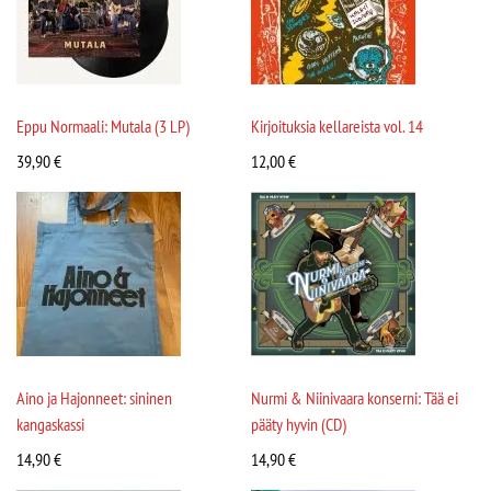
Eppu Normaali: Mutala (3 LP)
Kirjoituksia kellareista vol. 14
39,90
€
12,00
€
Aino ja Hajonneet: sininen
Nurmi & Niinivaara konserni: Tää ei
kangaskassi
pääty hyvin (CD)
14,90
€
14,90
€