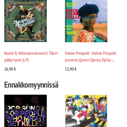
Nurmi & Niinivaara konserni: Tää ei
Halme Prospekt : Halme Prospekt
pääty hyvin (LP)
presents Queen Djenny Djella -...
26,90
€
13,90
€
Ennakkomyynnissä