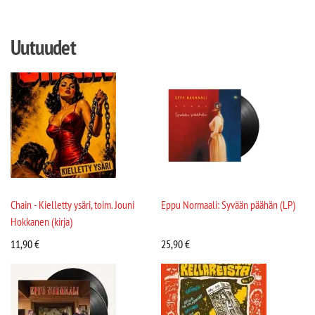
Uutuudet
Chain - Kielletty ysäri, toim. Jouni
Eppu Normaali: Syvään päähän (LP)
Hokkanen (kirja)
11,90
€
25,90
€