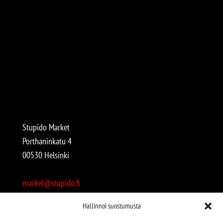
Stupido Market
Porthaninkatu 4
00530 Helsinki
market@stupido.fi
+358 50 4708664
Hallinnoi suostumusta