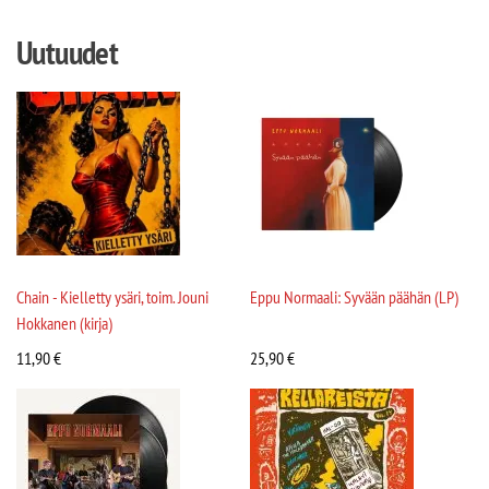
Uutuudet
Chain - Kielletty ysäri, toim. Jouni
Eppu Normaali: Syvään päähän (LP)
Hokkanen (kirja)
11,90
€
25,90
€