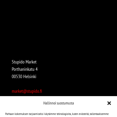
Stupido Market
Porthaninkatu 4
00530 Helsinki
market@stupido.fi
+358 50 4708664
Hallinnoi suostumusta
Avoinna:
Parhaan kokemuksen tarjoamiseksi käytämme teknologioita, kuten evästeitä, tallentaaksemme