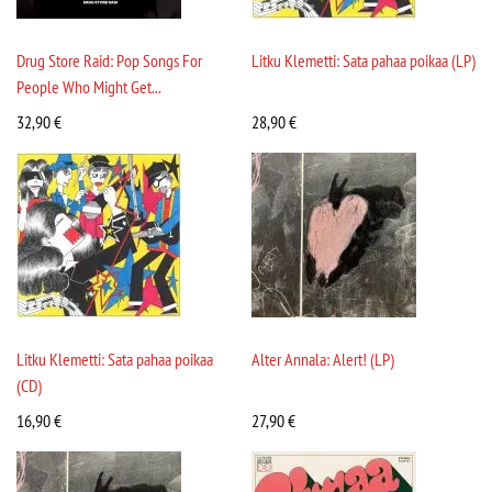
Drug Store Raid: Pop Songs For
Litku Klemetti: Sata pahaa poikaa (LP)
People Who Might Get...
32,90
€
28,90
€
Litku Klemetti: Sata pahaa poikaa
Alter Annala: Alert! (LP)
(CD)
16,90
€
27,90
€