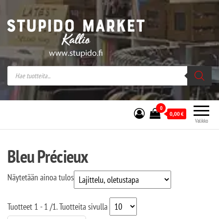
Stupido Market – verkossa ja kivijalassa
Stupido Market on vaihtoehtomusaan
erikoistunut verkko- sekä
kivijalkakauppa Helsingissä Kallion
sydämessä.
0
0,00
€
Valikko
Bleu Précieux
Näytetään ainoa tulos
Tuotteet
1 - 1
/
1
. Tuotteita sivulla