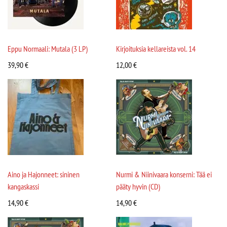
Eppu Normaali: Mutala (3 LP)
Kirjoituksia kellareista vol. 14
39,90
€
12,00
€
Aino ja Hajonneet: sininen
Nurmi & Niinivaara konserni: Tää ei
kangaskassi
pääty hyvin (CD)
14,90
€
14,90
€