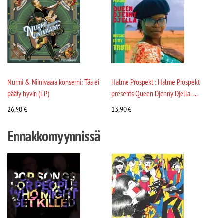
Nurmi & Niinivaara konserni: Tää ei
Halme Prospekt : Halme Prospekt
pääty hyvin (LP)
presents Queen Djenny Djella -...
26,90
€
13,90
€
Ennakkomyynnissä