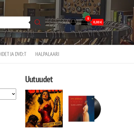
0
0,00
€
EHDET JA DVD:T
HALPALAARI
Uutuudet