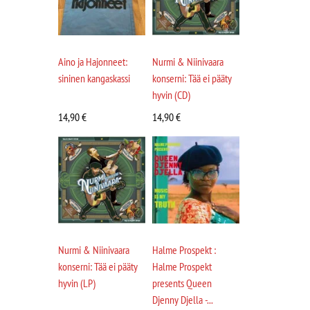
Aino ja Hajonneet:
Nurmi & Niinivaara
sininen kangaskassi
konserni: Tää ei pääty
hyvin (CD)
14,90
€
14,90
€
Nurmi & Niinivaara
Halme Prospekt :
konserni: Tää ei pääty
Halme Prospekt
hyvin (LP)
presents Queen
Djenny Djella -...