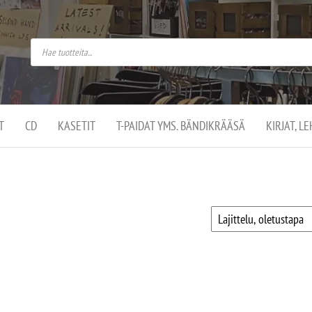
do
arket on
omusaan
t –
ut
ssa
kä
kauppa
ä
lassa
T
CD
KASETIT
T-PAIDAT YMS. BÄNDIKRÄÄSÄ
KIRJAT, L
.