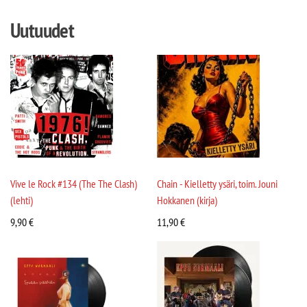
Uutuudet
Vive le Rock #134 (The The Clash)
Chain - Kielletty ysäri, toim. Jouni
(lehti)
Hokkanen (kirja)
9,90
€
11,90
€