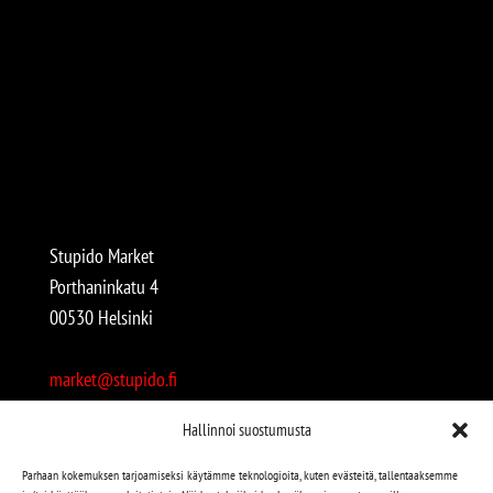
Stupido Market
Porthaninkatu 4
00530 Helsinki
market@stupido.fi
+358 50 4708664
Hallinnoi suostumusta
Avoinna:
Parhaan kokemuksen tarjoamiseksi käytämme teknologioita, kuten evästeitä, tallentaaksemme