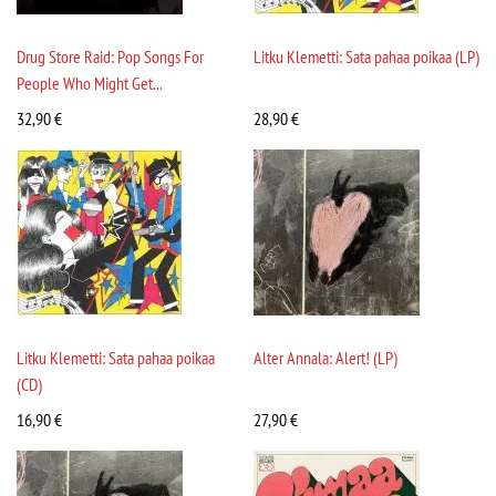
Drug Store Raid: Pop Songs For
Litku Klemetti: Sata pahaa poikaa (LP)
People Who Might Get...
32,90
€
28,90
€
Litku Klemetti: Sata pahaa poikaa
Alter Annala: Alert! (LP)
(CD)
16,90
€
27,90
€