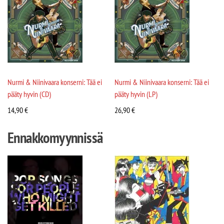
Nurmi & Niinivaara konserni: Tää ei
Nurmi & Niinivaara konserni: Tää ei
pääty hyvin (CD)
pääty hyvin (LP)
14,90
€
26,90
€
Ennakkomyynnissä