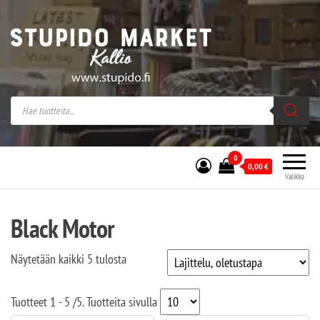
Stupido Market – verkossa ja kivijalassa
Stupido Market on vaihtoehtomusaan
erikoistunut verkko- sekä
kivijalkakauppa Helsingissä Kallion
sydämessä.
0
0,00
€
Valikko
Black Motor
Näytetään kaikki 5 tulosta
Tuotteet
1 - 5
/
5
. Tuotteita sivulla