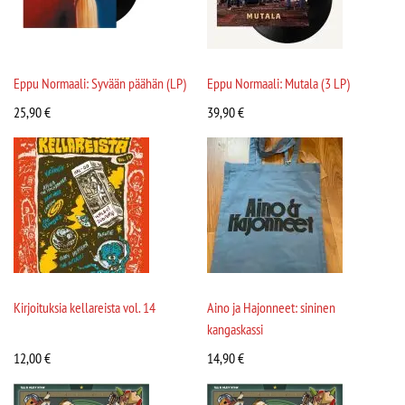
Eppu Normaali: Syvään päähän (LP)
Eppu Normaali: Mutala (3 LP)
25,90
€
39,90
€
Kirjoituksia kellareista vol. 14
Aino ja Hajonneet: sininen
kangaskassi
12,00
€
14,90
€