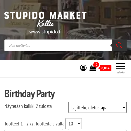
Stupido Market – verkossa ja kivijalassa
Stupido Market on vaihtoehtomusaan
erikoistunut verkko- sekä
kivijalkakauppa Helsingissä Kallion
sydämessä.
0
0,00
€
Valikko
Birthday Party
Näytetään kaikki 2 tulosta
Tuotteet
1 - 2
/
2
. Tuotteita sivulla