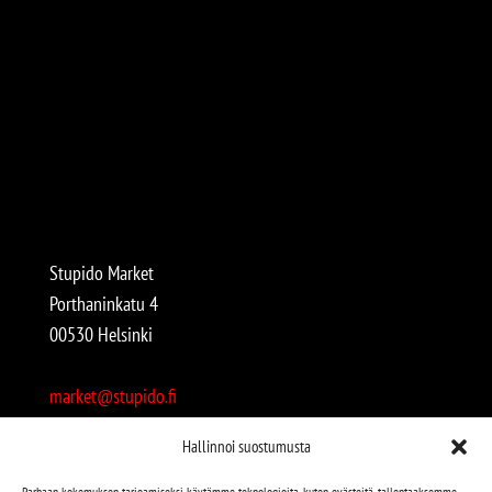
Stupido Market
Porthaninkatu 4
00530 Helsinki
market@stupido.fi
+358 50 4708664
Hallinnoi suostumusta
Avoinna:
Parhaan kokemuksen tarjoamiseksi käytämme teknologioita, kuten evästeitä, tallentaaksemme