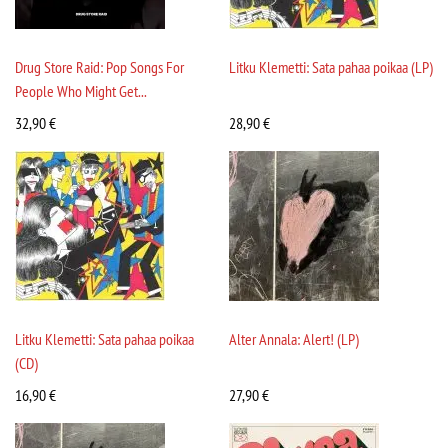
Drug Store Raid: Pop Songs For
Litku Klemetti: Sata pahaa poikaa (LP)
People Who Might Get...
32,90
€
28,90
€
Litku Klemetti: Sata pahaa poikaa
Alter Annala: Alert! (LP)
(CD)
16,90
€
27,90
€