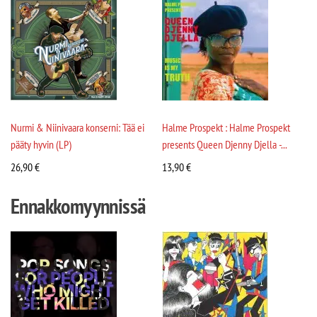
Nurmi & Niinivaara konserni: Tää ei
Halme Prospekt : Halme Prospekt
pääty hyvin (LP)
presents Queen Djenny Djella -...
26,90
€
13,90
€
Ennakkomyynnissä