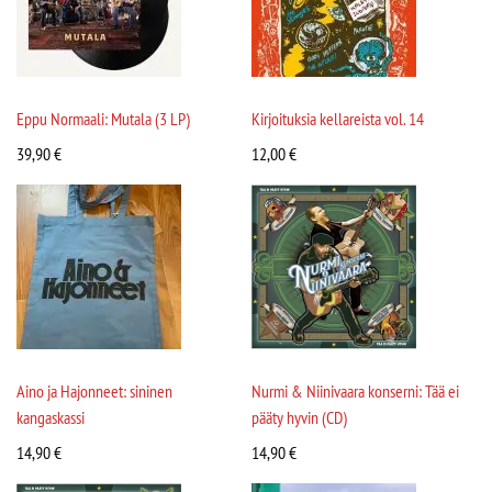
Eppu Normaali: Mutala (3 LP)
Kirjoituksia kellareista vol. 14
39,90
€
12,00
€
Aino ja Hajonneet: sininen
Nurmi & Niinivaara konserni: Tää ei
kangaskassi
pääty hyvin (CD)
14,90
€
14,90
€