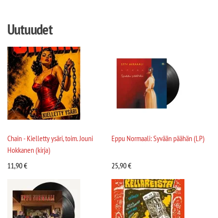
Uutuudet
Chain - Kielletty ysäri, toim. Jouni
Eppu Normaali: Syvään päähän (LP)
Hokkanen (kirja)
11,90
€
25,90
€