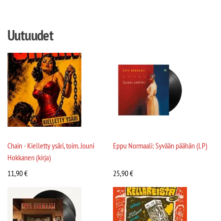
Uutuudet
Chain - Kielletty ysäri, toim. Jouni
Eppu Normaali: Syvään päähän (LP)
Hokkanen (kirja)
11,90
€
25,90
€