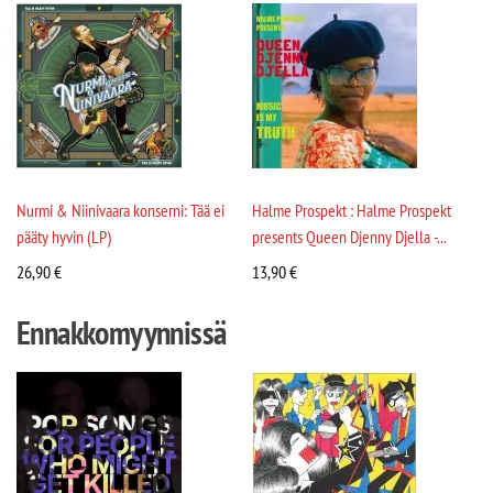
Nurmi & Niinivaara konserni: Tää ei
Halme Prospekt : Halme Prospekt
pääty hyvin (LP)
presents Queen Djenny Djella -...
26,90
€
13,90
€
Ennakkomyynnissä