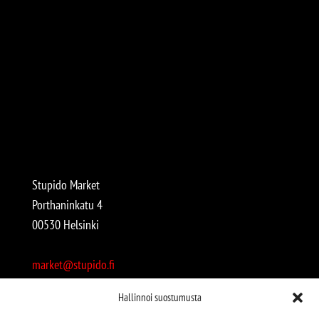
Stupido Market
Porthaninkatu 4
00530 Helsinki
market@stupido.fi
+358 50 4708664
Hallinnoi suostumusta