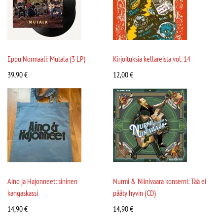
Eppu Normaali: Mutala (3 LP)
Kirjoituksia kellareista vol. 14
39,90
€
12,00
€
Aino ja Hajonneet: sininen
Nurmi & Niinivaara konserni: Tää ei
kangaskassi
pääty hyvin (CD)
14,90
€
14,90
€