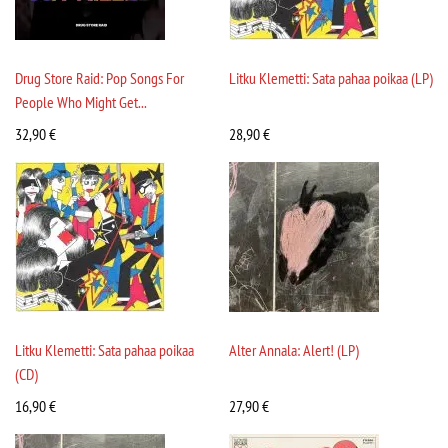
Drug Store Raid: Pop Songs For
Litku Klemetti: Sata pahaa poikaa (LP)
People Who Might Get...
32,90
€
28,90
€
Litku Klemetti: Sata pahaa poikaa
Alter Annala: Alert! (LP)
(CD)
16,90
€
27,90
€