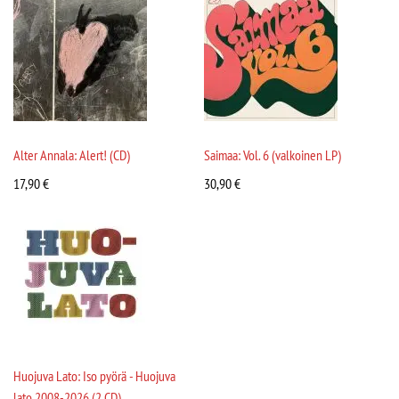
Alter Annala: Alert! (CD)
Saimaa: Vol. 6 (valkoinen LP)
17,90
€
30,90
€
Huojuva Lato: Iso pyörä - Huojuva
lato 2008-2026 (2 CD)