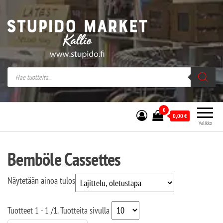
Stupido Market – verkossa ja kivijalassa
Stupido Market on vaihtoehtomusaan
erikoistunut verkko- sekä
kivijalkakauppa Helsingissä Kallion
sydämessä.
0
0,00
€
Valikko
Bemböle Cassettes
Näytetään ainoa tulos
Tuotteet
1 - 1
/
1
. Tuotteita sivulla