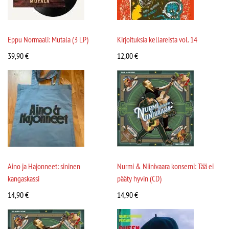
Eppu Normaali: Mutala (3 LP)
Kirjoituksia kellareista vol. 14
39,90
€
12,00
€
Aino ja Hajonneet: sininen
Nurmi & Niinivaara konserni: Tää ei
kangaskassi
pääty hyvin (CD)
14,90
€
14,90
€