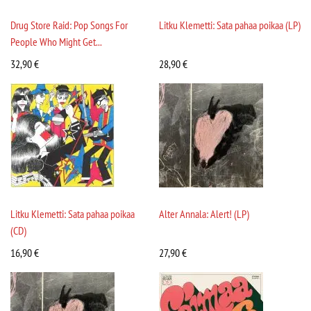
Drug Store Raid: Pop Songs For
Litku Klemetti: Sata pahaa poikaa (LP)
People Who Might Get...
32,90
€
28,90
€
Litku Klemetti: Sata pahaa poikaa
Alter Annala: Alert! (LP)
(CD)
16,90
€
27,90
€