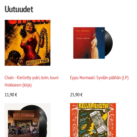
Uutuudet
Chain - Kielletty ysäri, toim. Jouni
Eppu Normaali: Syvään päähän (LP)
Hokkanen (kirja)
11,90
€
25,90
€