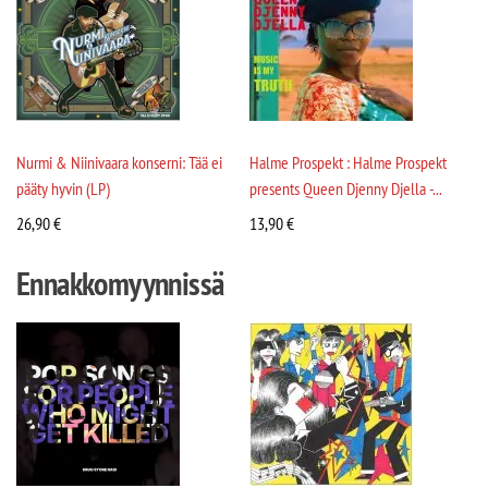
Nurmi & Niinivaara konserni: Tää ei
Halme Prospekt : Halme Prospekt
pääty hyvin (LP)
presents Queen Djenny Djella -...
26,90
€
13,90
€
Ennakkomyynnissä