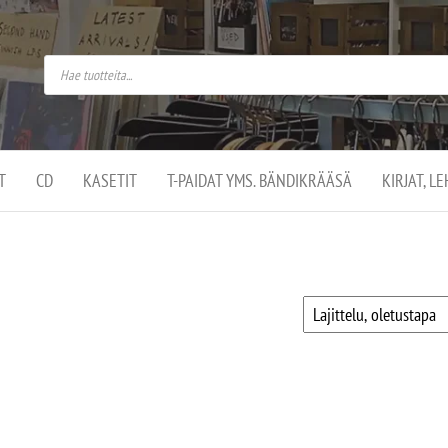
do
arket on
omusaan
t –
ut
ssa
kä
kauppa
ä
lassa
T
CD
KASETIT
T-PAIDAT YMS. BÄNDIKRÄÄSÄ
KIRJAT, L
.