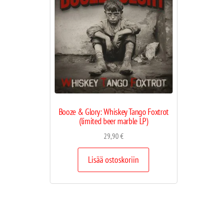
Booze & Glory: Whiskey Tango Foxtrot
(limited beer marble LP)
29,90
€
Lisää ostoskoriin