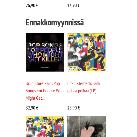
26,90
€
13,90
€
Ennakkomyynnissä
Drug Store Raid: Pop
Litku Klemetti: Sata
Songs For People Who
pahaa poikaa (LP)
Might Get...
32,90
€
28,90
€