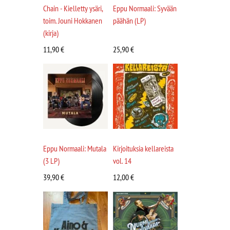
Chain - Kielletty ysäri,
Eppu Normaali: Syvään
toim. Jouni Hokkanen
päähän (LP)
(kirja)
11,90
€
25,90
€
Eppu Normaali: Mutala
Kirjoituksia kellareista
(3 LP)
vol. 14
39,90
€
12,00
€