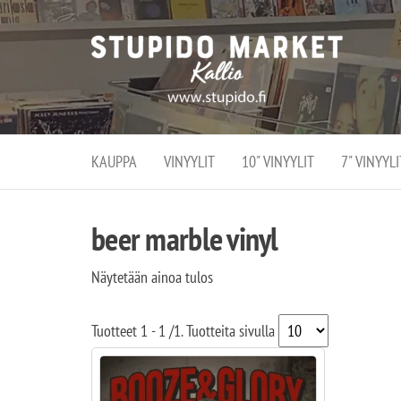
Stupi
Stupido M
vaihtoeht
Marke
erikoistun
verko
verkko- se
kivijalka
ja
Helsingiss
kivija
Kallion
KAUPPA
VINYYLIT
10" VINYYLIT
7" VINYYLI
sydämessä
beer marble vinyl
Näytetään ainoa tulos
Tuotteet
1 - 1
/
1
. Tuotteita sivulla