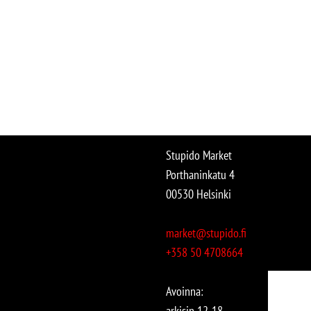
Stupido Market
Porthaninkatu 4
00530 Helsinki
market@stupido.fi
+358 50 4708664
Avoinna:
arkisin 12-18