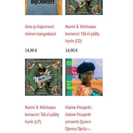
Aino ja Hajonneet:
Nurmi & Niinivaara
sininen kangaskassi
konserni: Tää ei pääty
hyvin (CD)
14,90
€
14,90
€
Nurmi & Niinivaara
Halme Prospekt :
konserni: Tää ei pääty
Halme Prospekt
hyvin (LP)
presents Queen
Djenny Djella -...