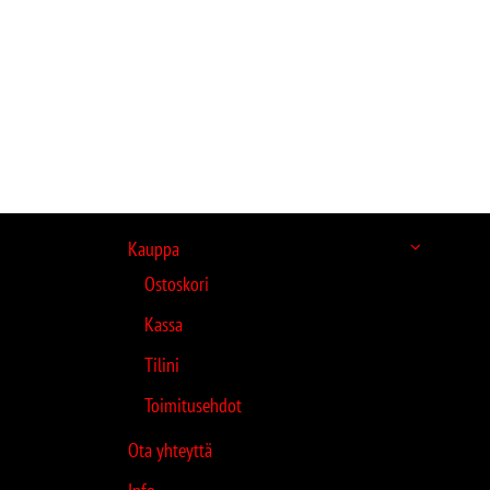
Kauppa
Ostoskori
Kassa
Tilini
Toimitusehdot
Ota yhteyttä