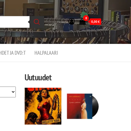
0
0,00
€
EHDET JA DVD:T
HALPALAARI
Uutuudet