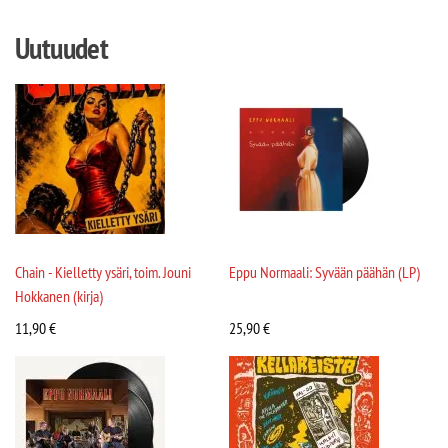
Uutuudet
Chain - Kielletty ysäri, toim. Jouni
Eppu Normaali: Syvään päähän (LP)
Hokkanen (kirja)
11,90
€
25,90
€