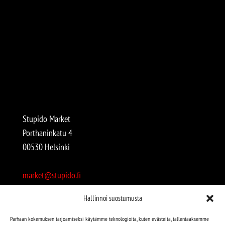
Stupido Market
Porthaninkatu 4
00530 Helsinki
market@stupido.fi
+358 50 4708664
Hallinnoi suostumusta
Avoinna:
Parhaan kokemuksen tarjoamiseksi käytämme teknologioita, kuten evästeitä, tallentaaksemme