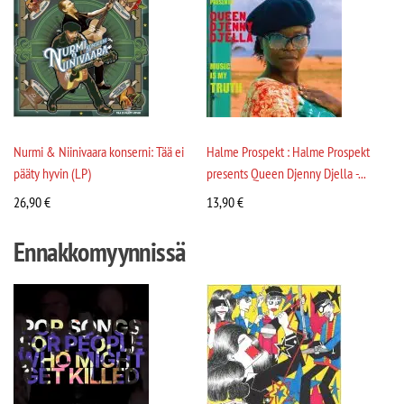
Nurmi & Niinivaara konserni: Tää ei
Halme Prospekt : Halme Prospekt
pääty hyvin (LP)
presents Queen Djenny Djella -...
26,90
€
13,90
€
Ennakkomyynnissä