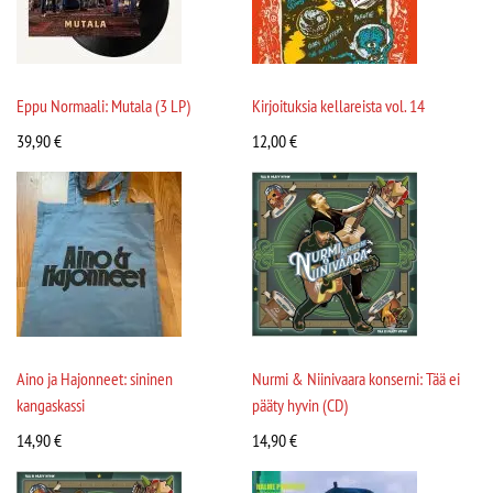
Eppu Normaali: Mutala (3 LP)
Kirjoituksia kellareista vol. 14
39,90
€
12,00
€
Aino ja Hajonneet: sininen
Nurmi & Niinivaara konserni: Tää ei
kangaskassi
pääty hyvin (CD)
14,90
€
14,90
€