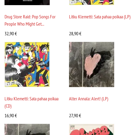
Drug Store Raid: Pop Songs For
Litku Klemetti: Sata pahaa poikaa (LP)
People Who Might Get...
32,90
€
28,90
€
Litku Klemetti: Sata pahaa poikaa
Alter Annala: Alert! (LP)
(CD)
16,90
€
27,90
€