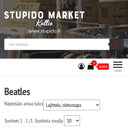
Stupido Market – verkossa ja kivijalassa
Stupido Market on vaihtoehtomusaan
erikoistunut verkko- sekä
kivijalkakauppa Helsingissä Kallion
sydämessä.
0
0,00
€
Valikko
Beatles
Näytetään ainoa tulos
Tuotteet
1 - 1
/
1
. Tuotteita sivulla