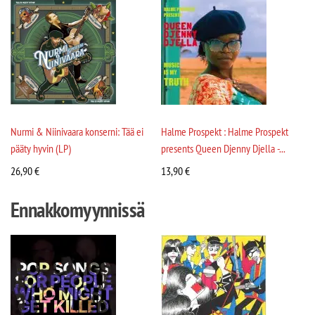
Nurmi & Niinivaara konserni: Tää ei
Halme Prospekt : Halme Prospekt
pääty hyvin (LP)
presents Queen Djenny Djella -...
26,90
€
13,90
€
Ennakkomyynnissä