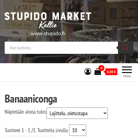
Stupido Market – verkossa ja kivijalassa
Stupido Market on vaihtoehtomusaan
erikoistunut verkko- sekä
kivijalkakauppa Helsingissä Kallion
sydämessä.
0
0,00
€
Valikko
Banaaniconga
Näytetään ainoa tulos
Tuotteet
1 - 1
/
1
. Tuotteita sivulla