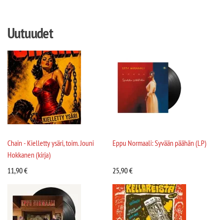
Uutuudet
Chain - Kielletty ysäri, toim. Jouni
Eppu Normaali: Syvään päähän (LP)
Hokkanen (kirja)
11,90
€
25,90
€