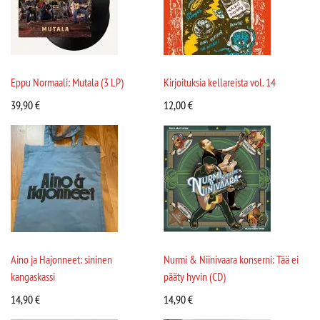
Eppu Normaali: Mutala (3 LP)
Kirjoituksia kellareista vol. 14
39,90
€
12,00
€
Aino ja Hajonneet: sininen
Nurmi & Niinivaara konserni: Tää ei
kangaskassi
pääty hyvin (CD)
14,90
€
14,90
€