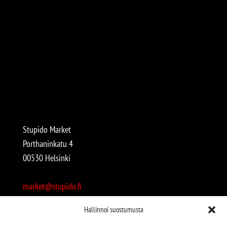
Stupido Market
Porthaninkatu 4
00530 Helsinki
market@stupido.fi
+358 50 4708664
Hallinnoi suostumusta