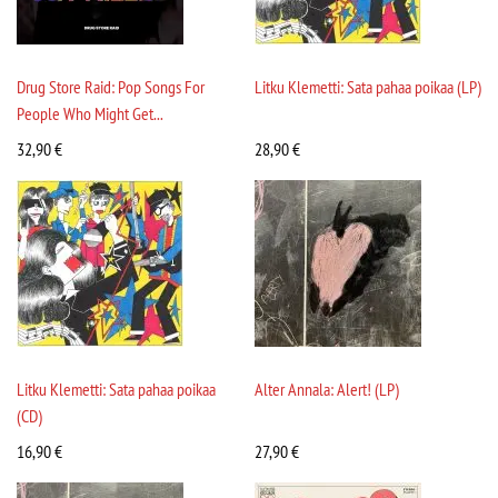
Drug Store Raid: Pop Songs For
Litku Klemetti: Sata pahaa poikaa (LP)
People Who Might Get...
32,90
€
28,90
€
Litku Klemetti: Sata pahaa poikaa
Alter Annala: Alert! (LP)
(CD)
16,90
€
27,90
€