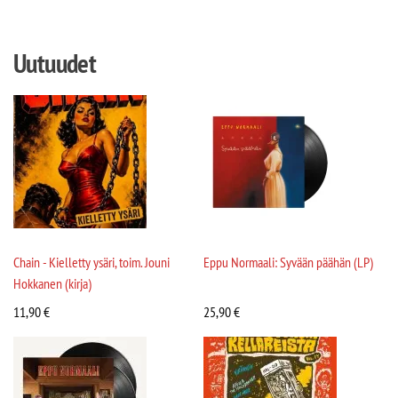
Uutuudet
Chain - Kielletty ysäri, toim. Jouni
Eppu Normaali: Syvään päähän (LP)
Hokkanen (kirja)
11,90
€
25,90
€