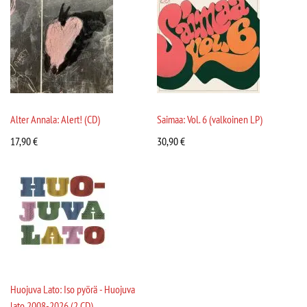
Alter Annala: Alert! (CD)
Saimaa: Vol. 6 (valkoinen LP)
17,90
€
30,90
€
Huojuva Lato: Iso pyörä - Huojuva
lato 2008-2026 (2 CD)