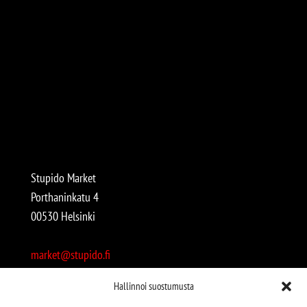
Stupido Market
Porthaninkatu 4
00530 Helsinki
market@stupido.fi
+358 50 4708664
Hallinnoi suostumusta