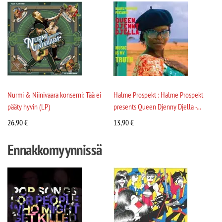
Nurmi & Niinivaara konserni: Tää ei
Halme Prospekt : Halme Prospekt
pääty hyvin (LP)
presents Queen Djenny Djella -...
26,90
€
13,90
€
Ennakkomyynnissä