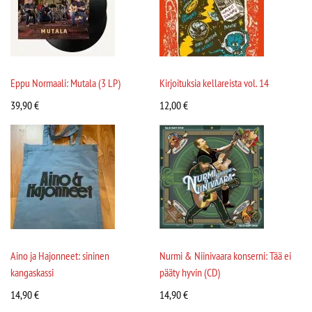
Eppu Normaali: Mutala (3 LP)
Kirjoituksia kellareista vol. 14
39,90
€
12,00
€
Aino ja Hajonneet: sininen
Nurmi & Niinivaara konserni: Tää ei
kangaskassi
pääty hyvin (CD)
14,90
€
14,90
€