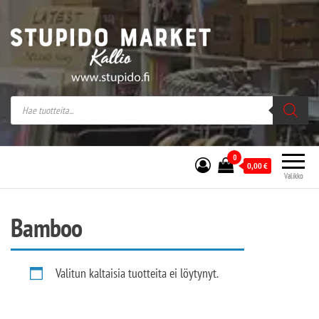
Stupido Market – verkossa ja kivijalassa
Stupido Market on vaihtoehtomusaan
erikoistunut verkko- sekä
kivijalkakauppa Helsingissä Kallion
sydämessä.
0
0,00
€
Valikko
Bamboo
Valitun kaltaisia tuotteita ei löytynyt.