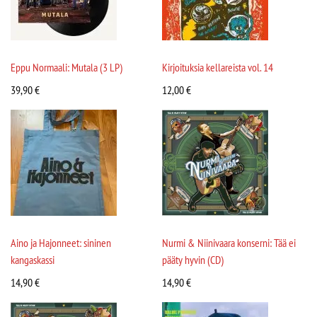
Eppu Normaali: Mutala (3 LP)
Kirjoituksia kellareista vol. 14
39,90
€
12,00
€
Aino ja Hajonneet: sininen
Nurmi & Niinivaara konserni: Tää ei
kangaskassi
pääty hyvin (CD)
14,90
€
14,90
€