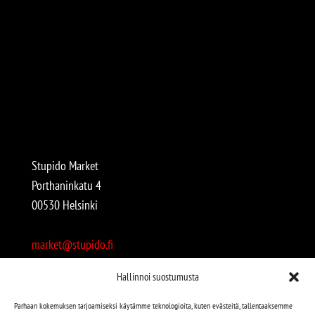
Stupido Market
Porthaninkatu 4
00530 Helsinki
market@stupido.fi
+358 50 4708664
Hallinnoi suostumusta
Avoinna:
Parhaan kokemuksen tarjoamiseksi käytämme teknologioita, kuten evästeitä, tallentaaksemme