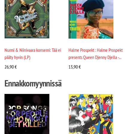
Nurmi & Niinivaara konserni: Tää ei
Halme Prospekt : Halme Prospekt
pääty hyvin (LP)
presents Queen Djenny Djella -...
26,90
€
13,90
€
Ennakkomyynnissä