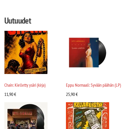
Uutuudet
Chain: Kielletty ysäri (kirja)
Eppu Normaali: Syvään päähän (LP)
11,90
€
25,90
€