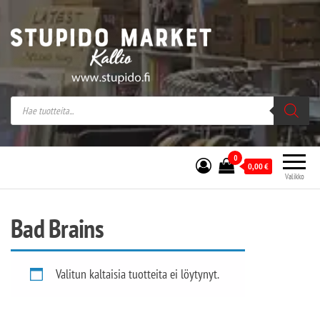
Stupido Market – verkossa ja kivijalassa
Stupido Market on vaihtoehtomusaan
erikoistunut verkko- sekä
kivijalkakauppa Helsingissä Kallion
sydämessä.
0
0,00
€
Valikko
Bad Brains
Valitun kaltaisia tuotteita ei löytynyt.