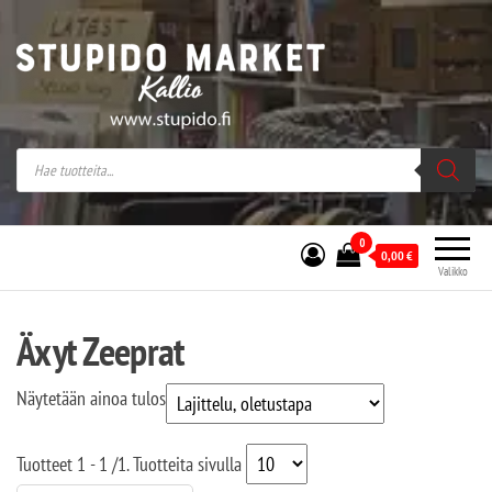
Stupido Market – verkossa ja kivijalassa
Stupido Market on vaihtoehtomusaan
erikoistunut verkko- sekä
kivijalkakauppa Helsingissä Kallion
sydämessä.
0
0,00
€
Valikko
Äxyt Zeeprat
Näytetään ainoa tulos
Tuotteet
1 - 1
/
1
. Tuotteita sivulla