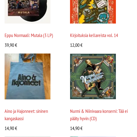
Eppu Normaali: Mutala (3 LP)
Kirjoituksia kellareista vol. 14
39,90
€
12,00
€
Aino ja Hajonneet: sininen
Nurmi & Niinivaara konserni: Tää ei
kangaskassi
pääty hyvin (CD)
14,90
€
14,90
€