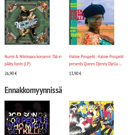
Nurmi & Niinivaara konserni: Tää ei
Halme Prospekt : Halme Prospekt
pääty hyvin (LP)
presents Queen Djenny Djella -...
26,90
€
13,90
€
Ennakkomyynnissä