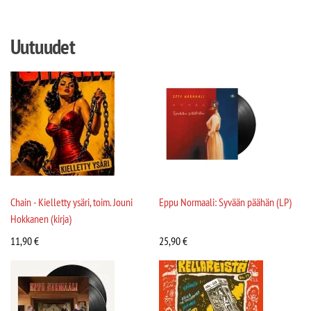
Uutuudet
Chain - Kielletty ysäri, toim. Jouni
Eppu Normaali: Syvään päähän (LP)
Hokkanen (kirja)
11,90
€
25,90
€