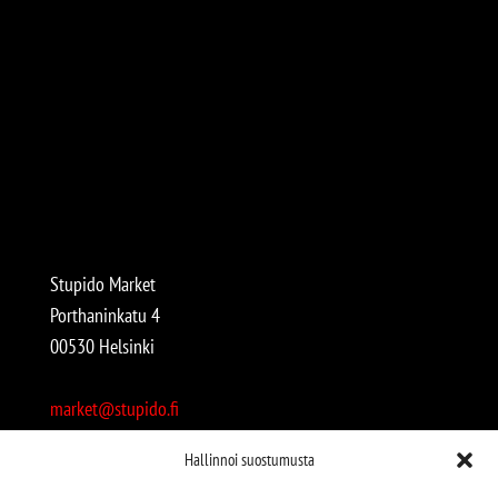
Stupido Market
Porthaninkatu 4
00530 Helsinki
market@stupido.fi
+358 50 4708664
Hallinnoi suostumusta