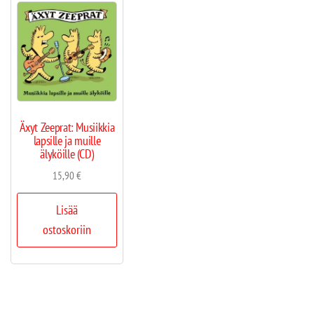
Äxyt Zeeprat: Musiikkia
lapsille ja muille
älyköille (CD)
15,90
€
Lisää
ostoskoriin