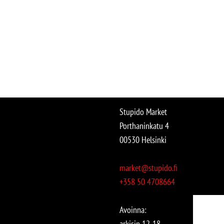
Stupido Market
Porthaninkatu 4
00530 Helsinki
market@stupido.fi
+358 50 4708664
Avoinna:
arkisin 12-18