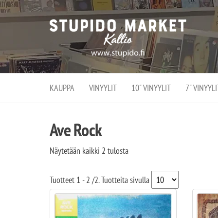
Stupi
Stupido M
vaihtoeht
Marke
erikoistun
verko
verkko- se
kivijalka
ja
Helsingiss
kivija
Kallion
KAUPPA
VINYYLIT
10" VINYYLIT
7" VINYYLI
sydämessä
Ave Rock
Näytetään kaikki 2 tulosta
Tuotteet
1 - 2
/
2
. Tuotteita sivulla