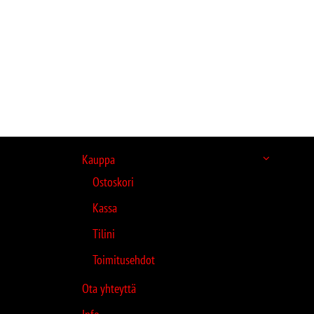
Kauppa
Ostoskori
Kassa
Tilini
Toimitusehdot
Ota yhteyttä