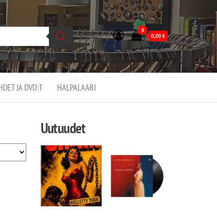
0
0,00
€
EHDET JA DVD:T
HALPALAARI
Uutuudet