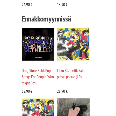
26,90
€
13,90
€
Ennakkomyynnissä
Drug Store Raid: Pop
Litku Klemetti: Sata
Songs For People Who
pahaa poikaa (LP)
Might Get...
32,90
€
28,90
€