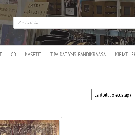
do
arket on
omusaan
t –
ut
ssa
kä
kauppa
ä
lassa
T
CD
KASETIT
T-PAIDAT YMS. BÄNDIKRÄÄSÄ
KIRJAT, L
.