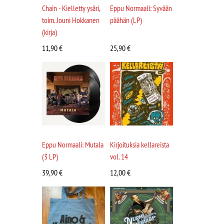
Chain - Kielletty ysäri,
Eppu Normaali: Syvään
toim. Jouni Hokkanen
päähän (LP)
(kirja)
11,90
€
25,90
€
Eppu Normaali: Mutala
Kirjoituksia kellareista
(3 LP)
vol. 14
39,90
€
12,00
€