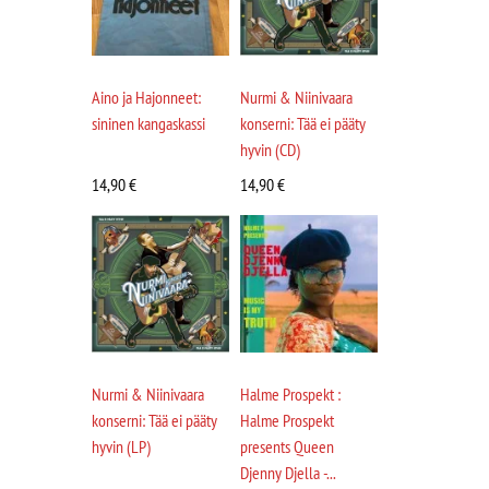
Aino ja Hajonneet:
Nurmi & Niinivaara
sininen kangaskassi
konserni: Tää ei pääty
hyvin (CD)
14,90
€
14,90
€
Nurmi & Niinivaara
Halme Prospekt :
konserni: Tää ei pääty
Halme Prospekt
hyvin (LP)
presents Queen
Djenny Djella -...