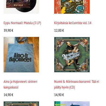
Eppu Normaali: Mutala (3 LP)
Kirjoituksia kellareista vol. 14
39,90
€
12,00
€
Aino ja Hajonneet: sininen
Nurmi & Niinivaara konserni: Tää ei
kangaskassi
pääty hyvin (CD)
14,90
€
14,90
€