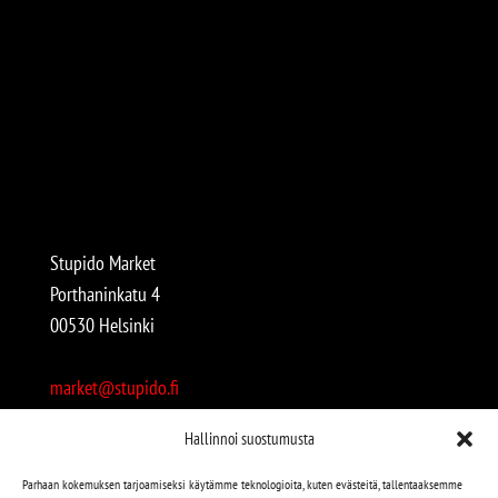
Stupido Market
Porthaninkatu 4
00530 Helsinki
market@stupido.fi
+358 50 4708664
Hallinnoi suostumusta
Avoinna:
Parhaan kokemuksen tarjoamiseksi käytämme teknologioita, kuten evästeitä, tallentaaksemme