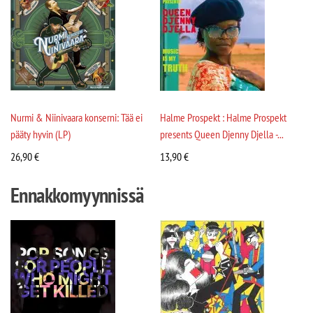
Nurmi & Niinivaara konserni: Tää ei
Halme Prospekt : Halme Prospekt
pääty hyvin (LP)
presents Queen Djenny Djella -...
26,90
€
13,90
€
Ennakkomyynnissä