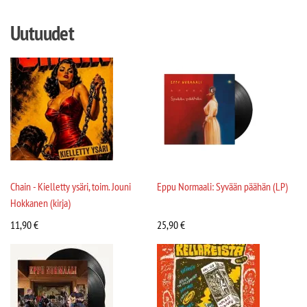
Uutuudet
Chain - Kielletty ysäri, toim. Jouni
Eppu Normaali: Syvään päähän (LP)
Hokkanen (kirja)
11,90
€
25,90
€