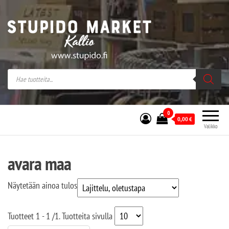
Stupido Market – verkossa ja kivijalassa
Stupido Market on vaihtoehtomusaan
erikoistunut verkko- sekä
kivijalkakauppa Helsingissä Kallion
sydämessä.
0
0,00
€
Valikko
avara maa
Näytetään ainoa tulos
Tuotteet
1 - 1
/
1
. Tuotteita sivulla