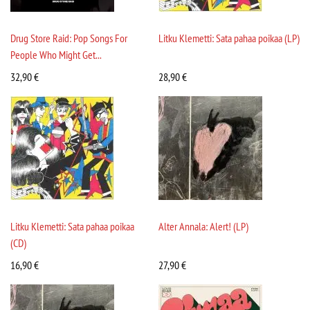
Drug Store Raid: Pop Songs For
Litku Klemetti: Sata pahaa poikaa (LP)
People Who Might Get...
32,90
€
28,90
€
Litku Klemetti: Sata pahaa poikaa
Alter Annala: Alert! (LP)
(CD)
16,90
€
27,90
€