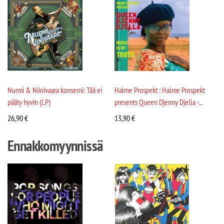
Nurmi & Niinivaara konserni: Tää ei
Halme Prospekt : Halme Prospekt
pääty hyvin (LP)
presents Queen Djenny Djella -...
26,90
€
13,90
€
Ennakkomyynnissä