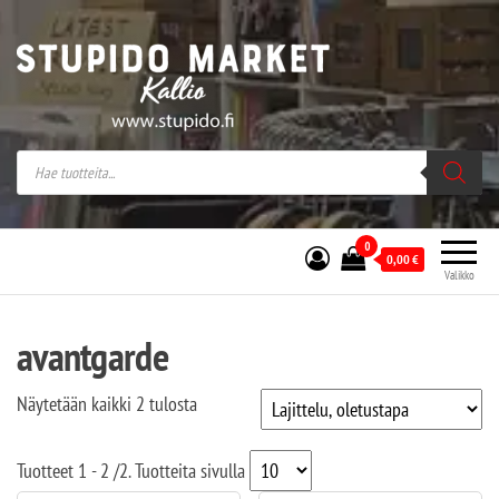
Stupido Market – verkossa ja kivijalassa
Stupido Market on vaihtoehtomusaan
erikoistunut verkko- sekä
kivijalkakauppa Helsingissä Kallion
sydämessä.
0
0,00
€
Valikko
avantgarde
Näytetään kaikki 2 tulosta
Tuotteet
1 - 2
/
2
. Tuotteita sivulla