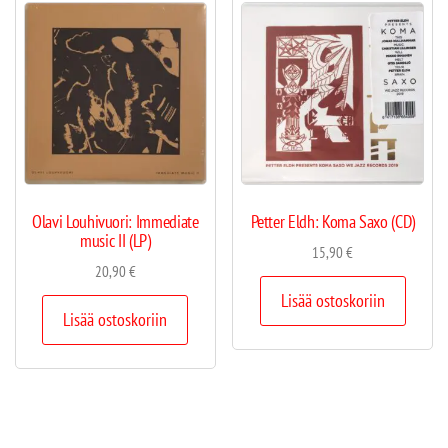
Olavi Louhivuori: Immediate
Petter Eldh: Koma Saxo (CD)
music II (LP)
15,90
€
20,90
€
Lisää ostoskoriin
Lisää ostoskoriin