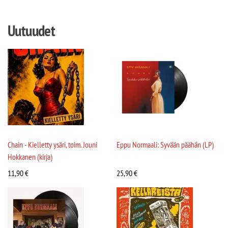
Uutuudet
Chain - Kielletty ysäri, toim. Jouni
Eppu Normaali: Syvään päähän (LP)
Hokkanen (kirja)
11,90
€
25,90
€