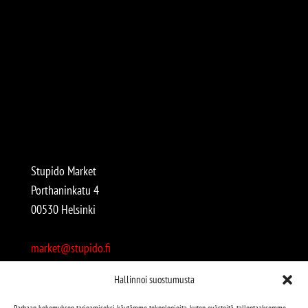
Stupido Market
Porthaninkatu 4
00530 Helsinki
market@stupido.fi
+358 50 4708664
Hallinnoi suostumusta
Avoinna:
Parhaan kokemuksen tarjoamiseksi käytämme teknologioita, kuten evästeitä, tallentaaksemme