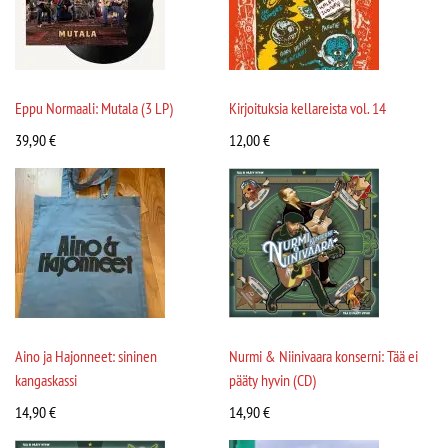
Eppu Normaali: Mutala (3 LP)
Kirjoituksia kellareista vol. 14
39,90
€
12,00
€
Aino ja Hajonneet: sininen
Nurmi & Niinivaara konserni: Tää ei
kangaskassi
pääty hyvin (CD)
14,90
€
14,90
€