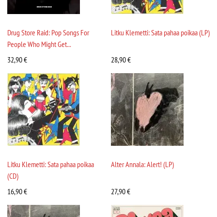
Drug Store Raid: Pop Songs For
Litku Klemetti: Sata pahaa poikaa (LP)
People Who Might Get...
32,90
€
28,90
€
Litku Klemetti: Sata pahaa poikaa
Alter Annala: Alert! (LP)
(CD)
16,90
€
27,90
€