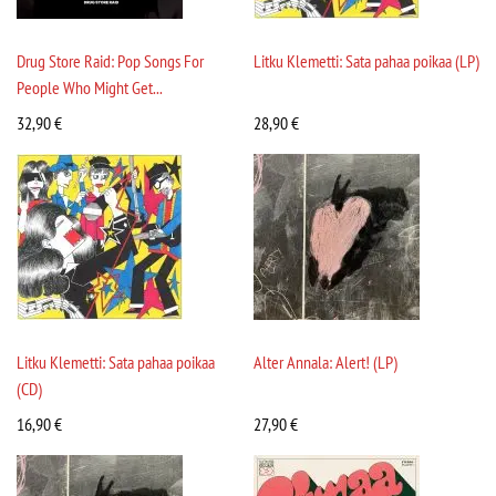
Drug Store Raid: Pop Songs For
Litku Klemetti: Sata pahaa poikaa (LP)
People Who Might Get...
32,90
€
28,90
€
Litku Klemetti: Sata pahaa poikaa
Alter Annala: Alert! (LP)
(CD)
16,90
€
27,90
€