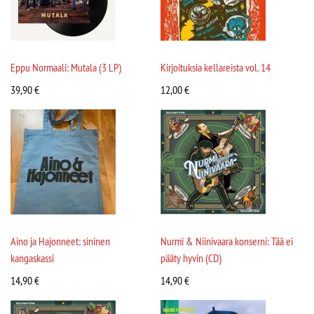
Eppu Normaali: Mutala (3 LP)
Kirjoituksia kellareista vol. 14
39,90
€
12,00
€
Aino ja Hajonneet: sininen
Nurmi & Niinivaara konserni: Tää ei
kangaskassi
pääty hyvin (CD)
14,90
€
14,90
€