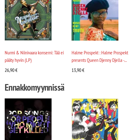
Nurmi & Niinivaara konserni: Tää ei
Halme Prospekt : Halme Prospekt
pääty hyvin (LP)
presents Queen Djenny Djella -...
26,90
€
13,90
€
Ennakkomyynnissä