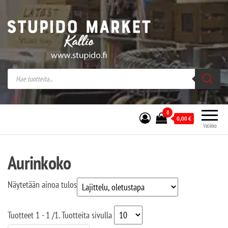
Stupido Market – verkossa ja kivijalassa
Stupido Market on vaihtoehtomusaan
erikoistunut verkko- sekä
kivijalkakauppa Helsingissä Kallion
sydämessä.
0
0,00
€
Valikko
Aurinkoko
Näytetään ainoa tulos
Tuotteet
1 - 1
/
1
. Tuotteita sivulla