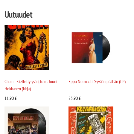
Uutuudet
Chain - Kielletty ysäri, toim. Jouni
Eppu Normaali: Syvään päähän (LP)
Hokkanen (kirja)
11,90
€
25,90
€