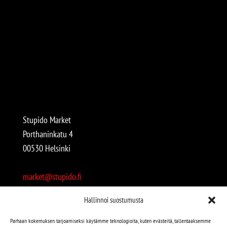
Stupido Market
Porthaninkatu 4
00530 Helsinki
market@stupido.fi
+358 50 4708664
Hallinnoi suostumusta
Avoinna:
Parhaan kokemuksen tarjoamiseksi käytämme teknologioita, kuten evästeitä, tallentaaksemme