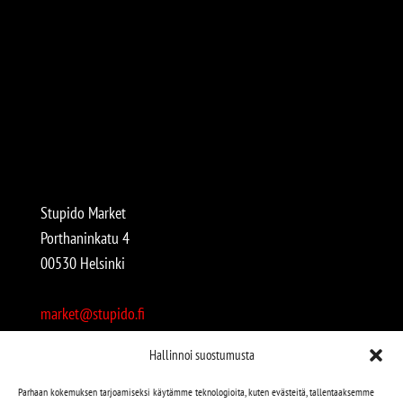
Stupido Market
Porthaninkatu 4
00530 Helsinki
market@stupido.fi
+358 50 4708664
Hallinnoi suostumusta
Avoinna:
Parhaan kokemuksen tarjoamiseksi käytämme teknologioita, kuten evästeitä, tallentaaksemme