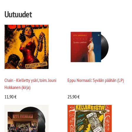
Uutuudet
Chain - Kielletty ysäri, toim. Jouni
Eppu Normaali: Syvään päähän (LP)
Hokkanen (kirja)
11,90
€
25,90
€