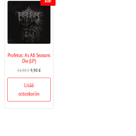
Ale!
Profetus: As All Seasons
Die (LP)
14,90
€
9,90
€
Lisää
ostoskoriin