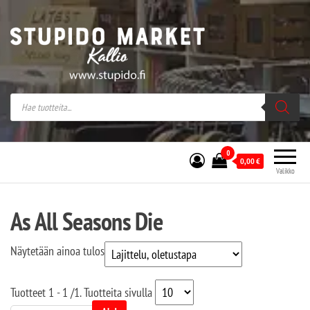
Stupido Market – verkossa ja kivijalassa
Stupido Market on vaihtoehtomusaan
erikoistunut verkko- sekä
kivijalkakauppa Helsingissä Kallion
sydämessä.
0
0,00
€
Valikko
As All Seasons Die
Näytetään ainoa tulos
Tuotteet
1 - 1
/
1
. Tuotteita sivulla