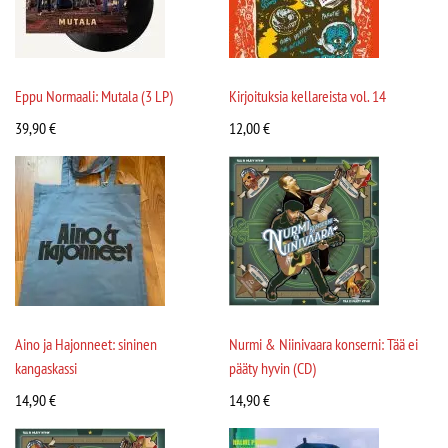
Eppu Normaali: Mutala (3 LP)
Kirjoituksia kellareista vol. 14
39,90
€
12,00
€
Aino ja Hajonneet: sininen
Nurmi & Niinivaara konserni: Tää ei
kangaskassi
pääty hyvin (CD)
14,90
€
14,90
€