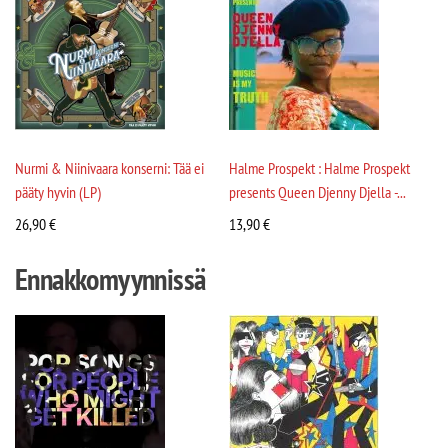
Nurmi & Niinivaara konserni: Tää ei
Halme Prospekt : Halme Prospekt
pääty hyvin (LP)
presents Queen Djenny Djella -...
26,90
€
13,90
€
Ennakkomyynnissä