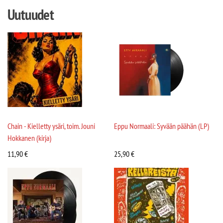
Uutuudet
Chain - Kielletty ysäri, toim. Jouni
Eppu Normaali: Syvään päähän (LP)
Hokkanen (kirja)
11,90
€
25,90
€