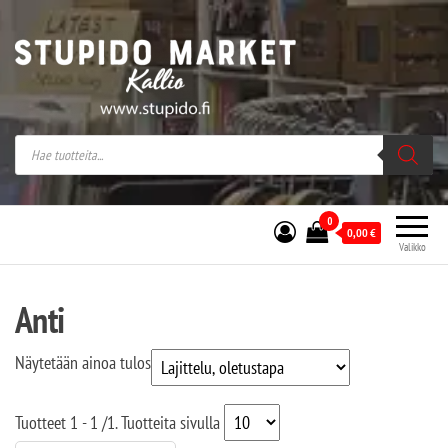
Stupido Market – verkossa ja kivijalassa
Stupido Market on vaihtoehtomusaan
erikoistunut verkko- sekä
kivijalkakauppa Helsingissä Kallion
sydämessä.
0
0,00
€
Valikko
Anti
Näytetään ainoa tulos
Tuotteet
1 - 1
/
1
. Tuotteita sivulla