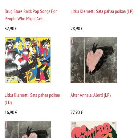
Drug Store Raid: Pop Songs For
Litku Klemetti: Sata pahaa poikaa (LP)
People Who Might Get...
32,90
€
28,90
€
Litku Klemetti: Sata pahaa poikaa
Alter Annala: Alert! (LP)
(CD)
16,90
€
27,90
€