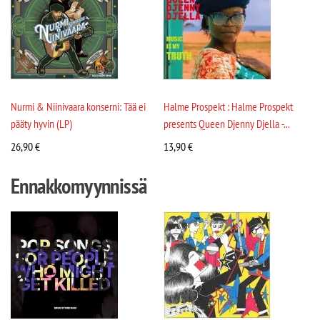
Nurmi & Niinivaara konserni: Tää ei
Halme Prospekt : Halme Prospekt
pääty hyvin (LP)
presents Queen Djenny Djella -...
26,90
€
13,90
€
Ennakkomyynnissä