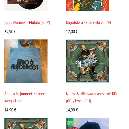
Eppu Normaali: Mutala (3 LP)
Kirjoituksia kellareista vol. 14
39,90
€
12,00
€
Aino ja Hajonneet: sininen
Nurmi & Niinivaara konserni: Tää ei
kangaskassi
pääty hyvin (CD)
14,90
€
14,90
€