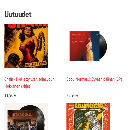
Uutuudet
Chain - Kielletty ysäri, toim. Jouni
Eppu Normaali: Syvään päähän (LP)
Hokkanen (kirja)
11,90
€
25,90
€