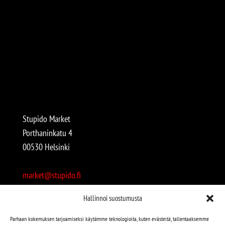
Stupido Market
Porthaninkatu 4
00530 Helsinki
market@stupido.fi
+358 50 4708664
Hallinnoi suostumusta
Avoinna:
Parhaan kokemuksen tarjoamiseksi käytämme teknologioita, kuten evästeitä, tallentaaksemme