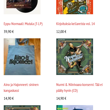
Eppu Normaali: Mutala (3 LP)
Kirjoituksia kellareista vol. 14
39,90
€
12,00
€
Aino ja Hajonneet: sininen
Nurmi & Niinivaara konserni: Tää ei
kangaskassi
pääty hyvin (CD)
14,90
€
14,90
€