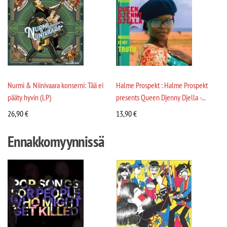
Nurmi & Niinivaara konserni: Tää ei
Halme Prospekt : Halme Prospekt
pääty hyvin (LP)
presents Queen Djenny Djella -...
26,90
€
13,90
€
Ennakkomyynnissä