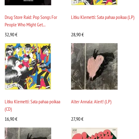
Drug Store Raid: Pop Songs For
Litku Klemetti: Sata pahaa poikaa (LP)
People Who Might Get...
32,90
€
28,90
€
Litku Klemetti: Sata pahaa poikaa
Alter Annala: Alert! (LP)
(CD)
16,90
€
27,90
€