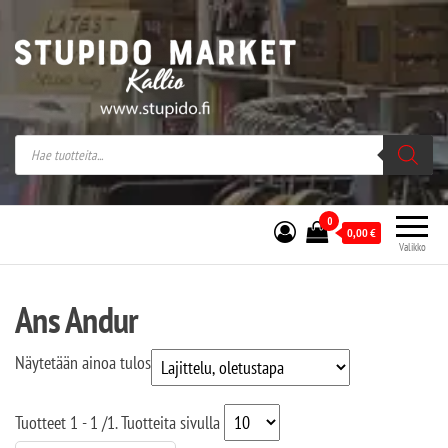
Stupido Market – verkossa ja kivijalassa
Stupido Market on vaihtoehtomusaan
erikoistunut verkko- sekä
kivijalkakauppa Helsingissä Kallion
sydämessä.
0
0,00
€
Valikko
Ans Andur
Näytetään ainoa tulos
Tuotteet
1 - 1
/
1
. Tuotteita sivulla