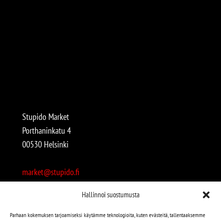
Stupido Market
Porthaninkatu 4
00530 Helsinki
market@stupido.fi
+358 50 4708664
Hallinnoi suostumusta
Avoinna:
Parhaan kokemuksen tarjoamiseksi käytämme teknologioita, kuten evästeitä, tallentaaksemme