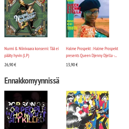
Nurmi & Niinivaara konserni: Tää ei
Halme Prospekt : Halme Prospekt
pääty hyvin (LP)
presents Queen Djenny Djella -...
26,90
€
13,90
€
Ennakkomyynnissä