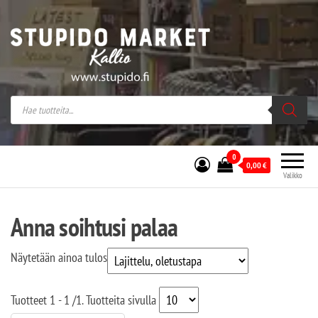
Stupido Market – verkossa ja kivijalassa
Stupido Market on vaihtoehtomusaan
erikoistunut verkko- sekä
kivijalkakauppa Helsingissä Kallion
sydämessä.
0
0,00
€
Valikko
Anna soihtusi palaa
Näytetään ainoa tulos
Tuotteet
1 - 1
/
1
. Tuotteita sivulla