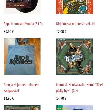
Eppu Normaali: Mutala (3 LP)
Kirjoituksia kellareista vol. 14
39,90
€
12,00
€
Aino ja Hajonneet: sininen
Nurmi & Niinivaara konserni: Tää ei
kangaskassi
pääty hyvin (CD)
14,90
€
14,90
€