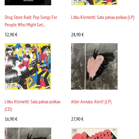
Drug Store Raid: Pop Songs For
Litku Klemetti: Sata pahaa poikaa (LP)
People Who Might Get...
32,90
€
28,90
€
Litku Klemetti: Sata pahaa poikaa
Alter Annala: Alert! (LP)
(CD)
16,90
€
27,90
€