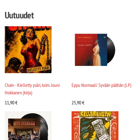
Uutuudet
Chain - Kielletty ysäri, toim. Jouni
Eppu Normaali: Syvään päähän (LP)
Hokkanen (kirja)
11,90
€
25,90
€