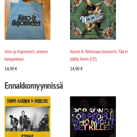
Aino ja Hajonneet: sininen
Nurmi & Niinivaara konserni: Tää ei
kangaskassi
pääty hyvin (CD)
14,90
€
14,90
€
Ennakkomyynnissä