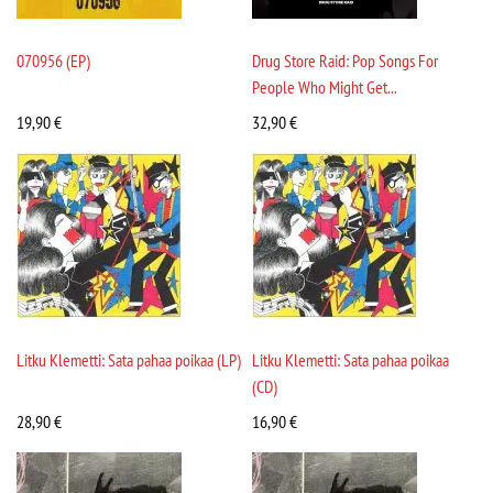
070956 (EP)
Drug Store Raid: Pop Songs For
People Who Might Get...
19,90
€
32,90
€
Litku Klemetti: Sata pahaa poikaa (LP)
Litku Klemetti: Sata pahaa poikaa
(CD)
28,90
€
16,90
€