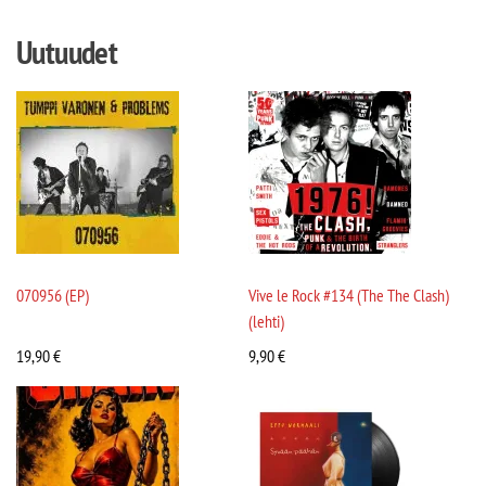
Uutuudet
070956 (EP)
Vive le Rock #134 (The The Clash)
(lehti)
19,90
€
9,90
€