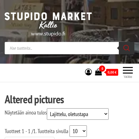
Stupido Market – verkossa ja kivijalassa
Stupido Market on vaihtoehtomusaan
erikoistunut verkko- sekä
kivijalkakauppa Helsingissä Kallion
sydämessä.
0
0,00
€
Valikko
Altered pictures
Näytetään ainoa tulos
Tuotteet
1 - 1
/
1
. Tuotteita sivulla