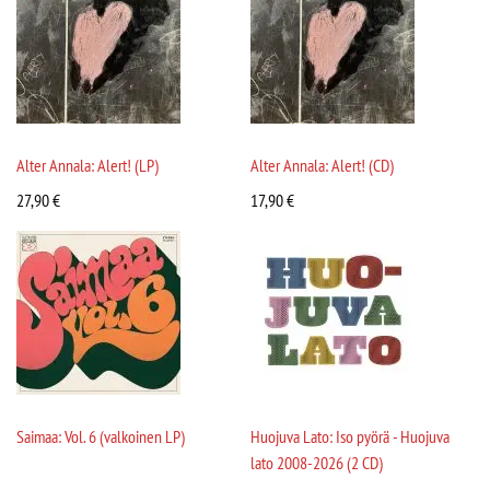
Alter Annala: Alert! (LP)
Alter Annala: Alert! (CD)
27,90
€
17,90
€
Saimaa: Vol. 6 (valkoinen LP)
Huojuva Lato: Iso pyörä - Huojuva
lato 2008-2026 (2 CD)