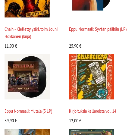
Chain - Kielletty ysäri, toim. Jouni
Eppu Normaali: Syvään päähän (LP)
Hokkanen (kirja)
11,90
€
25,90
€
Eppu Normaali: Mutala (3 LP)
Kirjoituksia kellareista vol. 14
39,90
€
12,00
€