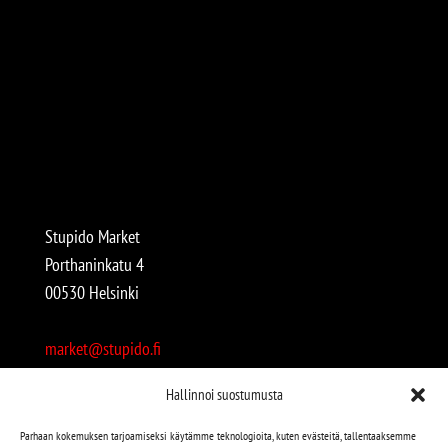
Stupido Market
Porthaninkatu 4
00530 Helsinki
market@stupido.fi
+358 50 4708664
Hallinnoi suostumusta
Avoinna:
Parhaan kokemuksen tarjoamiseksi käytämme teknologioita, kuten evästeitä, tallentaaksemme