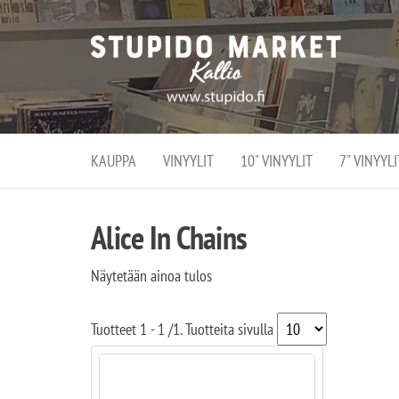
Stupi
Stupido M
vaihtoeht
Marke
erikoistun
verko
verkko- se
kivijalka
ja
Helsingiss
kivija
Kallion
KAUPPA
VINYYLIT
10" VINYYLIT
7" VINYYLI
sydämessä
Alice In Chains
Näytetään ainoa tulos
Tuotteet
1 - 1
/
1
. Tuotteita sivulla