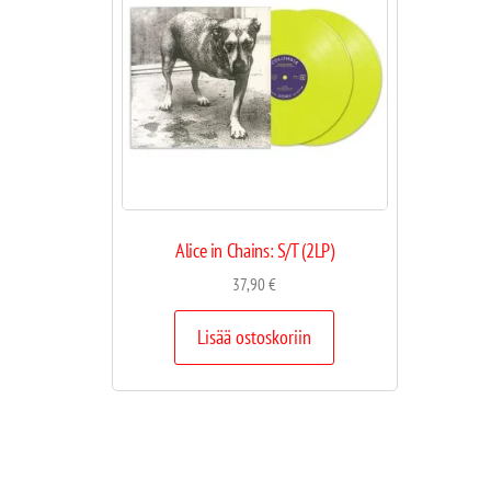
Alice in Chains: S/T (2LP)
37,90
€
Lisää ostoskoriin