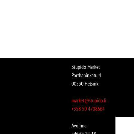
Stupido Market
Porthaninkatu 4
00530 Helsinki
market@stupido.fi
+358 50 4708664
Avoinna:
arkisin 12-18