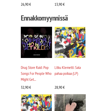
26,90
€
13,90
€
Ennakkomyynnissä
Drug Store Raid: Pop
Litku Klemetti: Sata
Songs For People Who
pahaa poikaa (LP)
Might Get...
32,90
€
28,90
€