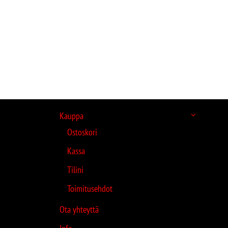
Kauppa
Ostoskori
Kassa
Tilini
Toimitusehdot
Ota yhteyttä