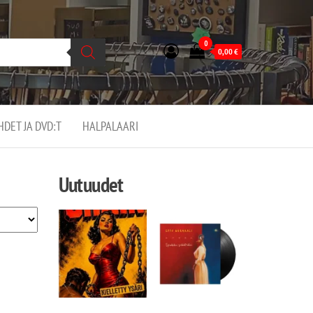
0
0,00
€
EHDET JA DVD:T
HALPALAARI
Uutuudet