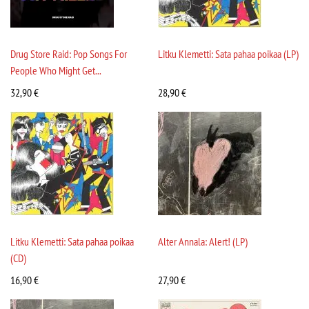
Drug Store Raid: Pop Songs For
Litku Klemetti: Sata pahaa poikaa (LP)
People Who Might Get...
32,90
€
28,90
€
Litku Klemetti: Sata pahaa poikaa
Alter Annala: Alert! (LP)
(CD)
16,90
€
27,90
€