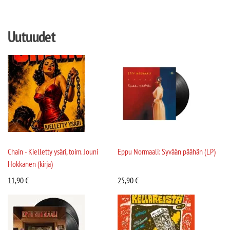
Uutuudet
Chain - Kielletty ysäri, toim. Jouni
Eppu Normaali: Syvään päähän (LP)
Hokkanen (kirja)
11,90
€
25,90
€