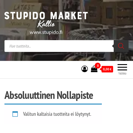
Stupido Market – verkossa ja kivijalassa
Stupido Market on vaihtoehtomusaan
erikoistunut verkko- sekä
kivijalkakauppa Helsingissä Kallion
sydämessä.
0
0,00
€
Valikko
Absoluuttinen Nollapiste
Valitun kaltaisia tuotteita ei löytynyt.