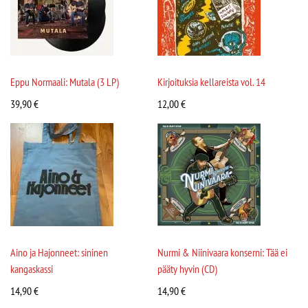
Eppu Normaali: Mutala (3 LP)
Kirjoituksia kellareista vol. 14
39,90
€
12,00
€
Aino ja Hajonneet: sininen
Nurmi & Niinivaara konserni: Tää ei
kangaskassi
pääty hyvin (CD)
14,90
€
14,90
€