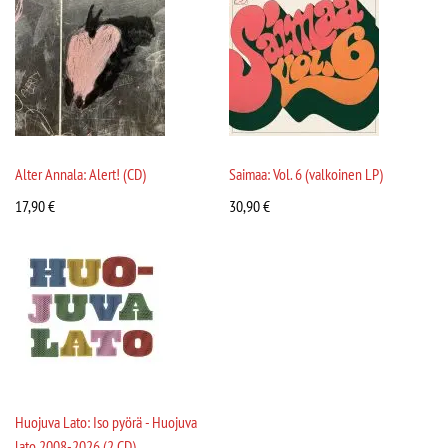
Alter Annala: Alert! (CD)
Saimaa: Vol. 6 (valkoinen LP)
17,90
€
30,90
€
Huojuva Lato: Iso pyörä - Huojuva
lato 2008-2026 (2 CD)