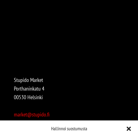
Stupido Market
Porthaninkatu 4
00530 Helsinki
market@stupido.fi
+358 50 4708664
Hallinnoi suostumusta