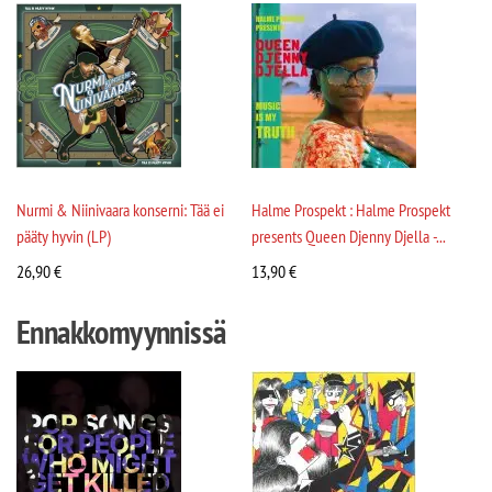
Nurmi & Niinivaara konserni: Tää ei
Halme Prospekt : Halme Prospekt
pääty hyvin (LP)
presents Queen Djenny Djella -...
26,90
€
13,90
€
Ennakkomyynnissä