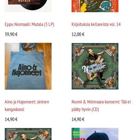
Eppu Normaali: Mutala (3 LP)
Kirjoituksia kellareista vol. 14
39,90
€
12,00
€
Aino ja Hajonneet: sininen
Nurmi & Niinivaara konserni: Tää ei
kangaskassi
pääty hyvin (CD)
14,90
€
14,90
€