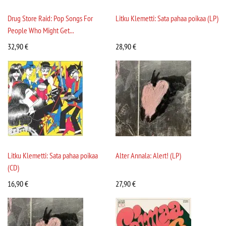
Drug Store Raid: Pop Songs For
Litku Klemetti: Sata pahaa poikaa (LP)
People Who Might Get...
32,90
€
28,90
€
Litku Klemetti: Sata pahaa poikaa
Alter Annala: Alert! (LP)
(CD)
16,90
€
27,90
€