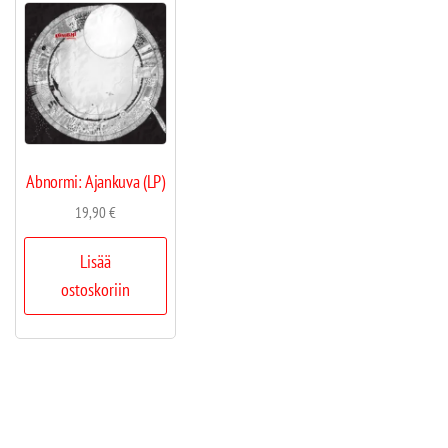
Abnormi: Ajankuva (LP)
19,90
€
Lisää
ostoskoriin