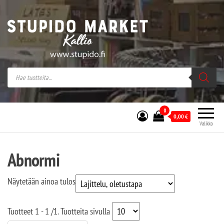
Stupido Market – verkossa ja kivijalassa
Stupido Market on vaihtoehtomusaan
erikoistunut verkko- sekä
kivijalkakauppa Helsingissä Kallion
sydämessä.
0
0,00
€
Valikko
Abnormi
Näytetään ainoa tulos
Tuotteet
1 - 1
/
1
. Tuotteita sivulla