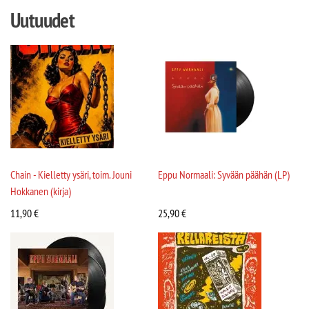
Uutuudet
Chain - Kielletty ysäri, toim. Jouni
Eppu Normaali: Syvään päähän (LP)
Hokkanen (kirja)
11,90
€
25,90
€