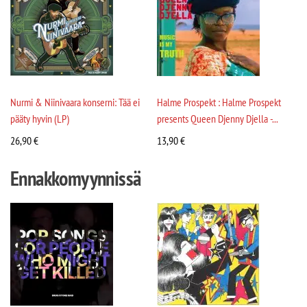
Nurmi & Niinivaara konserni: Tää ei
Halme Prospekt : Halme Prospekt
pääty hyvin (LP)
presents Queen Djenny Djella -...
26,90
€
13,90
€
Ennakkomyynnissä