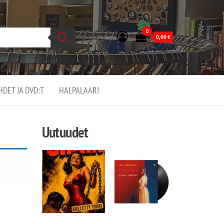
0
0,00
€
EHDET JA DVD:T
HALPALAARI
Uutuudet