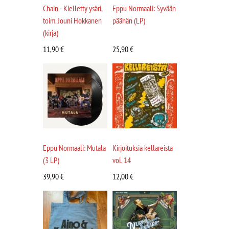
Chain - Kielletty ysäri,
Eppu Normaali: Syvään
toim. Jouni Hokkanen
päähän (LP)
(kirja)
11,90
€
25,90
€
Eppu Normaali: Mutala
Kirjoituksia kellareista
(3 LP)
vol. 14
39,90
€
12,00
€