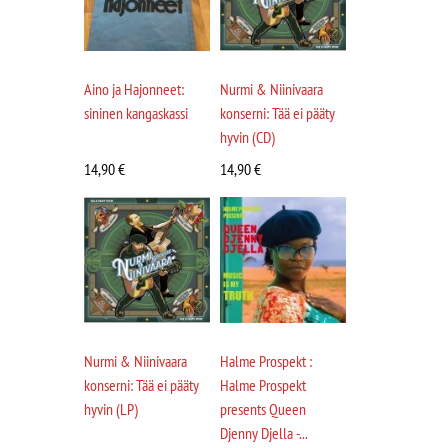
Aino ja Hajonneet:
Nurmi & Niinivaara
sininen kangaskassi
konserni: Tää ei pääty
hyvin (CD)
14,90
€
14,90
€
Nurmi & Niinivaara
Halme Prospekt :
konserni: Tää ei pääty
Halme Prospekt
hyvin (LP)
presents Queen
Djenny Djella -...