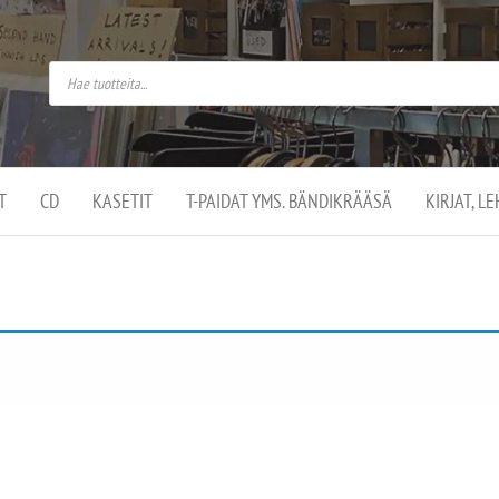
do
arket on
omusaan
t –
ut
ssa
kä
kauppa
ä
lassa
T
CD
KASETIT
T-PAIDAT YMS. BÄNDIKRÄÄSÄ
KIRJAT, L
.