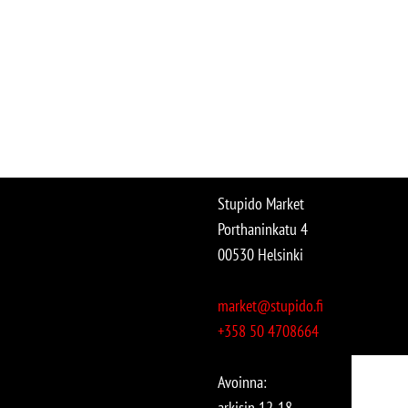
Stupido Market
Porthaninkatu 4
00530 Helsinki
market@stupido.fi
+358 50 4708664
Avoinna:
arkisin 12-18