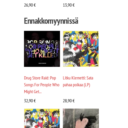
26,90
€
13,90
€
Ennakkomyynnissä
Drug Store Raid: Pop
Litku Klemetti: Sata
Songs For People Who
pahaa poikaa (LP)
Might Get...
32,90
€
28,90
€