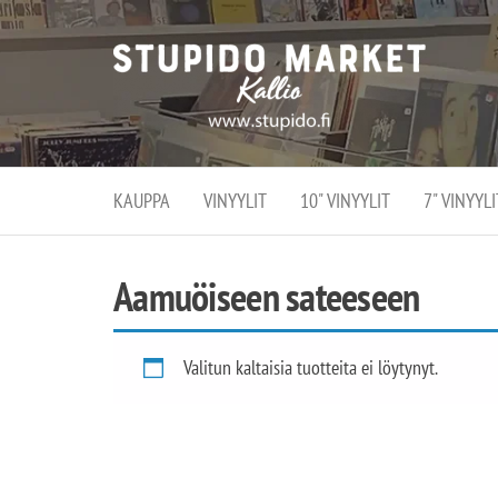
Stupi
Stupido M
vaihtoeht
Marke
erikoistun
verko
verkko- se
kivijalka
ja
Helsingiss
kivija
Kallion
KAUPPA
VINYYLIT
10" VINYYLIT
7" VINYYLI
sydämessä
Aamuöiseen sateeseen
Valitun kaltaisia tuotteita ei löytynyt.