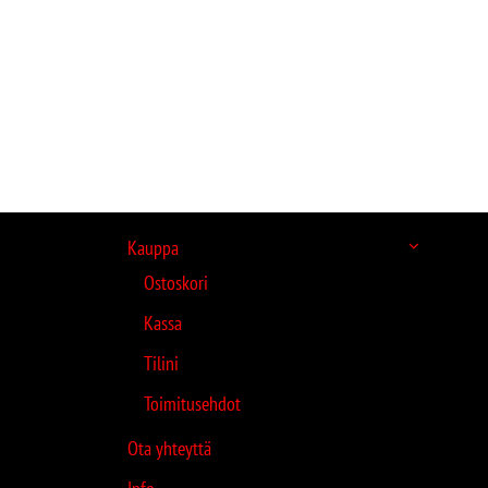
Kauppa
Ostoskori
Kassa
Tilini
Toimitusehdot
Ota yhteyttä