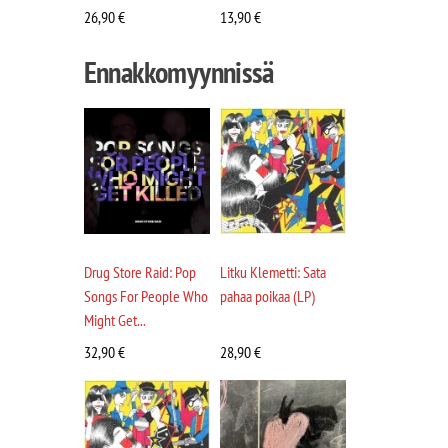
26,90
€
13,90
€
Ennakkomyynnissä
Drug Store Raid: Pop
Litku Klemetti: Sata
Songs For People Who
pahaa poikaa (LP)
Might Get...
32,90
€
28,90
€