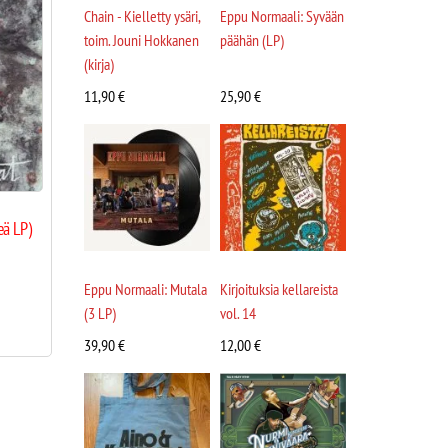
Chain - Kielletty ysäri,
Eppu Normaali: Syvään
toim. Jouni Hokkanen
päähän (LP)
(kirja)
11,90
€
25,90
€
eä LP)
Eppu Normaali: Mutala
Kirjoituksia kellareista
(3 LP)
vol. 14
39,90
€
12,00
€