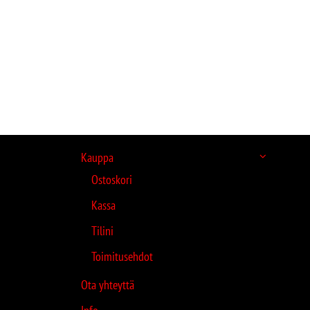
Kauppa
Ostoskori
Kassa
Tilini
Toimitusehdot
Ota yhteyttä