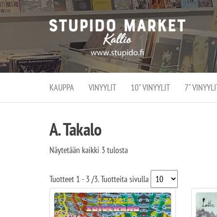
Stupi
Stupido M
vaihtoeht
Marke
erikoistun
verko
verkko- se
kivijalka
ja
Helsingiss
kivija
Kallion
KAUPPA
VINYYLIT
10" VINYYLIT
7" VINYYLI
sydämessä
A. Takalo
Näytetään kaikki 3 tulosta
Tuotteet
1 - 3
/
3
. Tuotteita sivulla