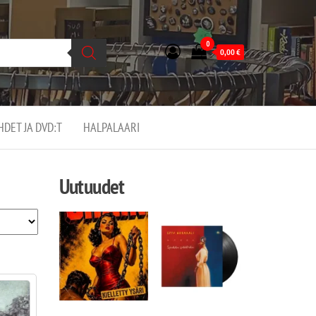
0
0,00
€
EHDET JA DVD:T
HALPALAARI
Uutuudet