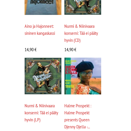
Aino ja Hajonneet:
Nurmi & Niinivaara
sininen kangaskassi
konserni: Tää ei pääty
hyvin (CD)
14,90
€
14,90
€
Nurmi & Niinivaara
Halme Prospekt :
konserni: Tää ei pääty
Halme Prospekt
hyvin (LP)
presents Queen
Djenny Djella -...