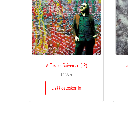
A. Takalo: Soivernau (LP)
La
14,90
€
Lisää ostoskoriin