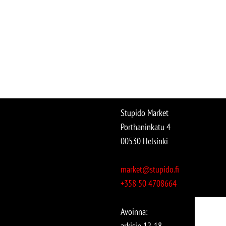
Stupido Market
Porthaninkatu 4
00530 Helsinki
market@stupido.fi
+358 50 4708664
Avoinna:
arkisin 12-18