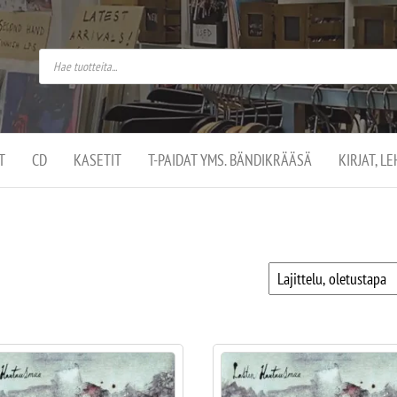
do
arket on
omusaan
t –
ut
ssa
kä
kauppa
ä
lassa
T
CD
KASETIT
T-PAIDAT YMS. BÄNDIKRÄÄSÄ
KIRJAT, L
.