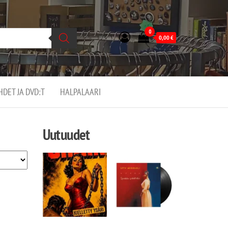
0
0,00
€
EHDET JA DVD:T
HALPALAARI
Uutuudet