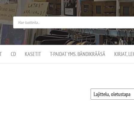
do
arket on
omusaan
t –
ut
ssa
kä
kauppa
ä
lassa
T
CD
KASETIT
T-PAIDAT YMS. BÄNDIKRÄÄSÄ
KIRJAT, L
.