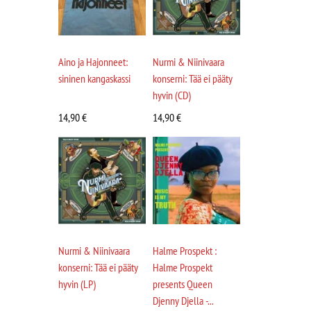
Aino ja Hajonneet:
Nurmi & Niinivaara
sininen kangaskassi
konserni: Tää ei pääty
hyvin (CD)
14,90
€
14,90
€
Nurmi & Niinivaara
Halme Prospekt :
konserni: Tää ei pääty
Halme Prospekt
hyvin (LP)
presents Queen
Djenny Djella -...