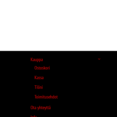
Kauppa
Ostoskori
Kassa
Tilini
Toimitusehdot
Ota yhteyttä