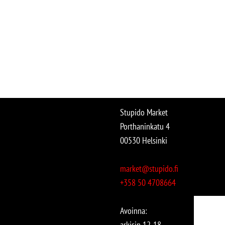
Stupido Market
Porthaninkatu 4
00530 Helsinki
market@stupido.fi
+358 50 4708664
Avoinna:
arkisin 12-18