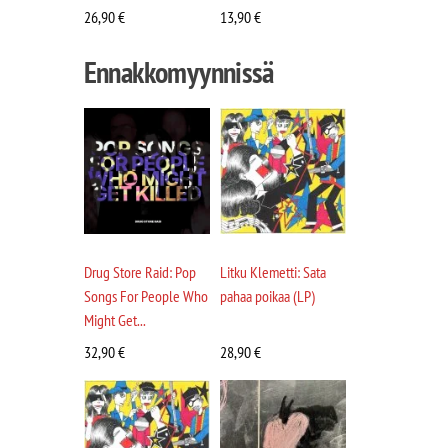
26,90
€
13,90
€
Ennakkomyynnissä
Drug Store Raid: Pop
Litku Klemetti: Sata
Songs For People Who
pahaa poikaa (LP)
Might Get...
32,90
€
28,90
€