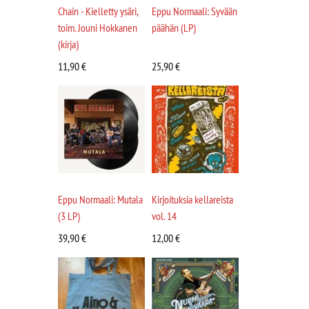
Chain - Kielletty ysäri,
Eppu Normaali: Syvään
toim. Jouni Hokkanen
päähän (LP)
(kirja)
11,90
€
25,90
€
Eppu Normaali: Mutala
Kirjoituksia kellareista
(3 LP)
vol. 14
39,90
€
12,00
€