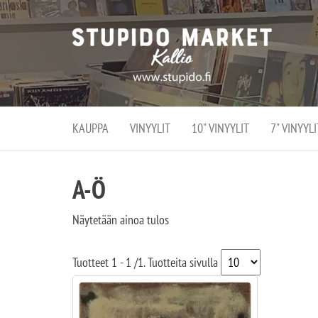
Stupi
Stupido M
vaihtoeht
Marke
erikoistun
verko
verkko- se
kivijalka
ja
Helsingiss
kivija
Kallion
KAUPPA
VINYYLIT
10" VINYYLIT
7" VINYYLI
sydämessä
A-Ö
Näytetään ainoa tulos
Tuotteet
1 - 1
/
1
. Tuotteita sivulla