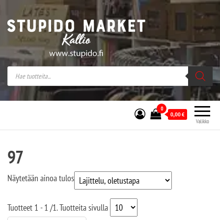
Stupido Market – verkossa ja kivijalassa
Stupido Market on vaihtoehtomusaan
erikoistunut verkko- sekä
kivijalkakauppa Helsingissä Kallion
sydämessä.
0
0,00
€
Valikko
97
Näytetään ainoa tulos
Tuotteet
1 - 1
/
1
. Tuotteita sivulla