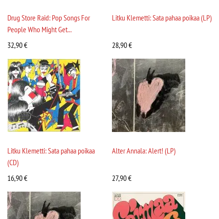
Drug Store Raid: Pop Songs For
Litku Klemetti: Sata pahaa poikaa (LP)
People Who Might Get...
32,90
€
28,90
€
Litku Klemetti: Sata pahaa poikaa
Alter Annala: Alert! (LP)
(CD)
16,90
€
27,90
€