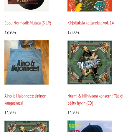
Eppu Normaali: Mutala (3 LP)
Kirjoituksia kellareista vol. 14
39,90
€
12,00
€
Aino ja Hajonneet: sininen
Nurmi & Niinivaara konserni: Tää ei
kangaskassi
pääty hyvin (CD)
14,90
€
14,90
€