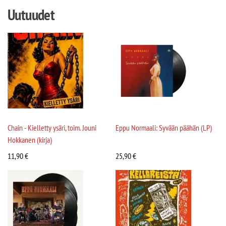
Uutuudet
Chain - Kielletty ysäri, toim. Jouni
Eppu Normaali: Syvään päähän (LP)
Hokkanen (kirja)
11,90
€
25,90
€