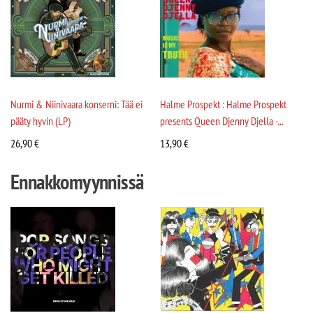
Nurmi & Niinivaara konserni: Tää ei
Halme Prospekt : Halme Prospekt
pääty hyvin (LP)
presents Queen Djenny Djella -...
26,90
€
13,90
€
Ennakkomyynnissä