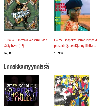
Nurmi & Niinivaara konserni: Tää ei
Halme Prospekt : Halme Prospekt
pääty hyvin (LP)
presents Queen Djenny Djella -...
26,90
€
13,90
€
Ennakkomyynnissä