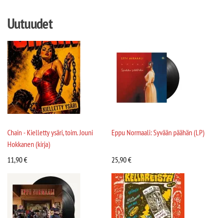
Uutuudet
Chain - Kielletty ysäri, toim. Jouni
Eppu Normaali: Syvään päähän (LP)
Hokkanen (kirja)
11,90
€
25,90
€