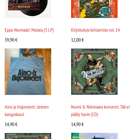
Eppu Normaali: Mutala (3 LP)
Kirjoituksia kellareista vol. 14
39,90
€
12,00
€
Aino ja Hajonneet: sininen
Nurmi & Niinivaara konserni: Tää ei
kangaskassi
pääty hyvin (CD)
14,90
€
14,90
€