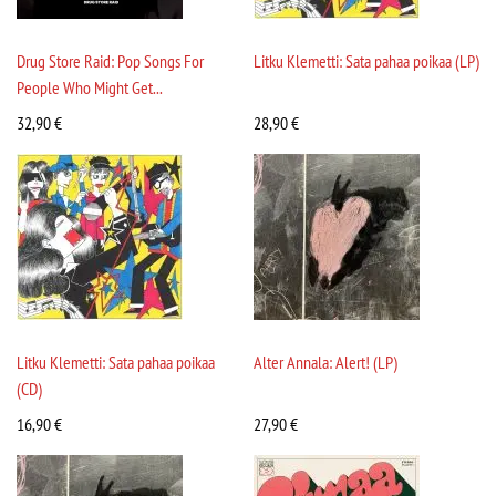
Drug Store Raid: Pop Songs For
Litku Klemetti: Sata pahaa poikaa (LP)
People Who Might Get...
32,90
€
28,90
€
Litku Klemetti: Sata pahaa poikaa
Alter Annala: Alert! (LP)
(CD)
16,90
€
27,90
€