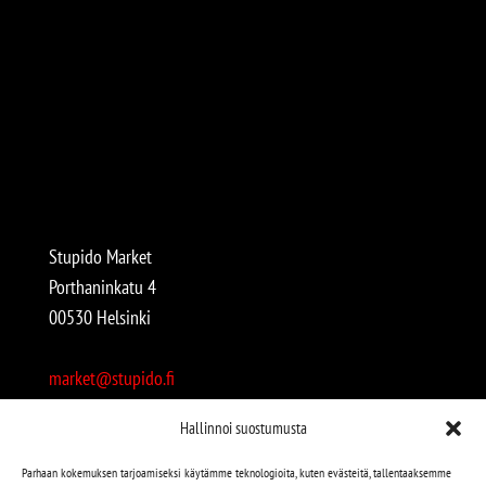
Stupido Market
Porthaninkatu 4
00530 Helsinki
market@stupido.fi
+358 50 4708664
Hallinnoi suostumusta
Avoinna:
Parhaan kokemuksen tarjoamiseksi käytämme teknologioita, kuten evästeitä, tallentaaksemme