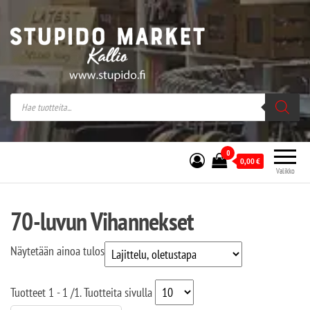
Stupido Market – verkossa ja kivijalassa
Stupido Market on vaihtoehtomusaan
erikoistunut verkko- sekä
kivijalkakauppa Helsingissä Kallion
sydämessä.
0
0,00
€
Valikko
70-luvun Vihannekset
Näytetään ainoa tulos
Tuotteet
1 - 1
/
1
. Tuotteita sivulla