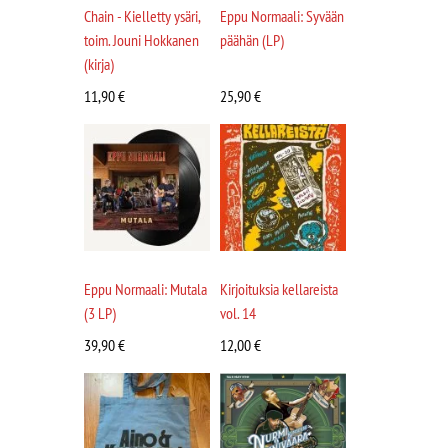
Chain - Kielletty ysäri,
Eppu Normaali: Syvään
toim. Jouni Hokkanen
päähän (LP)
(kirja)
11,90
€
25,90
€
Eppu Normaali: Mutala
Kirjoituksia kellareista
(3 LP)
vol. 14
39,90
€
12,00
€