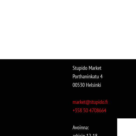
Stupido Market
Porthaninkatu 4
00530 Helsinki
market@stupido.fi
+358 50 4708664
Avoinna:
arkisin 12-18