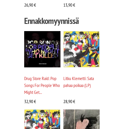
26,90
€
13,90
€
Ennakkomyynnissä
Drug Store Raid: Pop
Litku Klemetti: Sata
Songs For People Who
pahaa poikaa (LP)
Might Get...
32,90
€
28,90
€