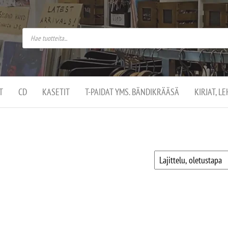
do
arket on
omusaan
t –
ut
ssa
kä
kauppa
ä
lassa
T
CD
KASETIT
T-PAIDAT YMS. BÄNDIKRÄÄSÄ
KIRJAT, L
.