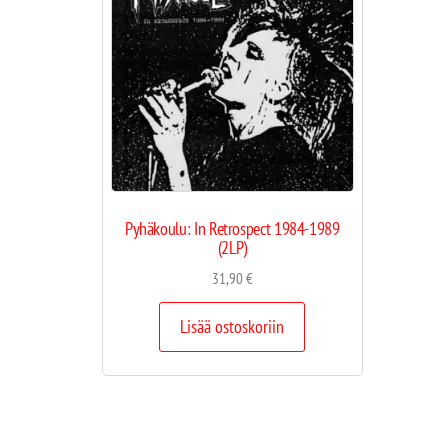
Pyhäkoulu: In Retrospect 1984-1989
(2LP)
31,90
€
Lisää ostoskoriin