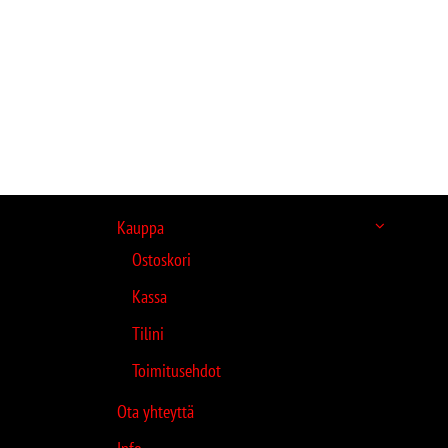
Kauppa
Ostoskori
Kassa
Tilini
Toimitusehdot
Ota yhteyttä