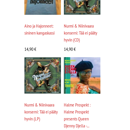
Aino ja Hajonneet:
Nurmi & Niinivaara
sininen kangaskassi
konserni: Tää ei pääty
hyvin (CD)
14,90
€
14,90
€
Nurmi & Niinivaara
Halme Prospekt :
konserni: Tää ei pääty
Halme Prospekt
hyvin (LP)
presents Queen
Djenny Djella -...