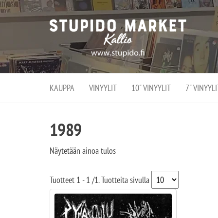
Stupi
Stupido M
vaihtoeht
Marke
erikoistun
verko
verkko- se
kivijalka
ja
Helsingiss
kivija
Kallion
KAUPPA
VINYYLIT
10" VINYYLIT
7" VINYYLI
sydämessä
1989
Näytetään ainoa tulos
Tuotteet
1 - 1
/
1
. Tuotteita sivulla