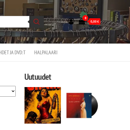
0
0,00
€
EHDET JA DVD:T
HALPALAARI
Uutuudet