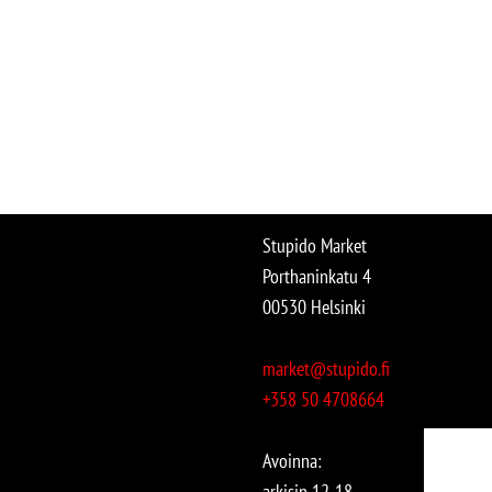
Stupido Market
Porthaninkatu 4
00530 Helsinki
market@stupido.fi
+358 50 4708664
Avoinna:
arkisin 12-18