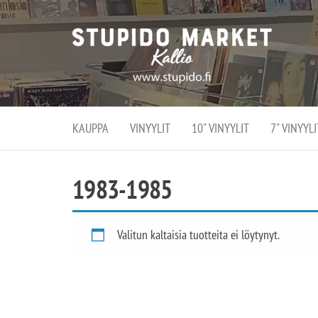
Stupi
Stupido M
vaihtoeht
Marke
erikoistun
verko
verkko- se
kivijalka
ja
Helsingiss
kivija
Kallion
KAUPPA
VINYYLIT
10" VINYYLIT
7" VINYYLI
sydämessä
1983-1985
Valitun kaltaisia tuotteita ei löytynyt.