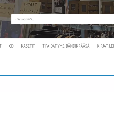
do
arket on
omusaan
t –
ut
ssa
kä
kauppa
ä
lassa
T
CD
KASETIT
T-PAIDAT YMS. BÄNDIKRÄÄSÄ
KIRJAT, L
.