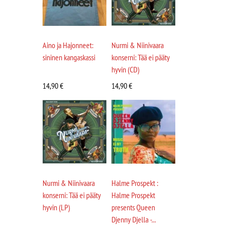
Aino ja Hajonneet:
Nurmi & Niinivaara
sininen kangaskassi
konserni: Tää ei pääty
hyvin (CD)
14,90
€
14,90
€
Nurmi & Niinivaara
Halme Prospekt :
konserni: Tää ei pääty
Halme Prospekt
hyvin (LP)
presents Queen
Djenny Djella -...