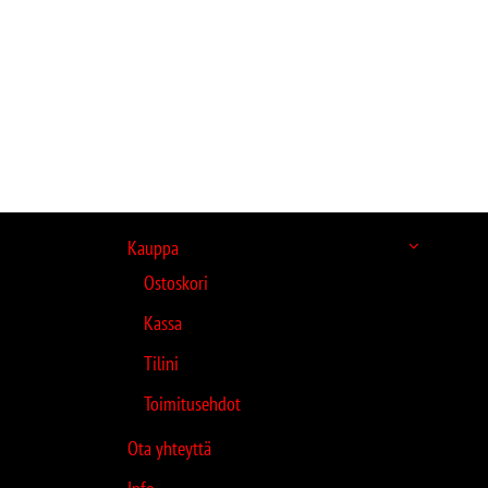
Kauppa
Ostoskori
Kassa
Tilini
Toimitusehdot
Ota yhteyttä