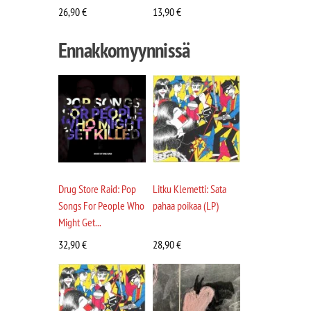
26,90
€
13,90
€
Ennakkomyynnissä
Drug Store Raid: Pop
Litku Klemetti: Sata
Songs For People Who
pahaa poikaa (LP)
Might Get...
32,90
€
28,90
€