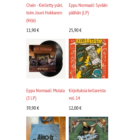
Chain - Kielletty ysäri,
Eppu Normaali: Syvään
toim. Jouni Hokkanen
päähän (LP)
(kirja)
11,90
€
25,90
€
Eppu Normaali: Mutala
Kirjoituksia kellareista
(3 LP)
vol. 14
39,90
€
12,00
€