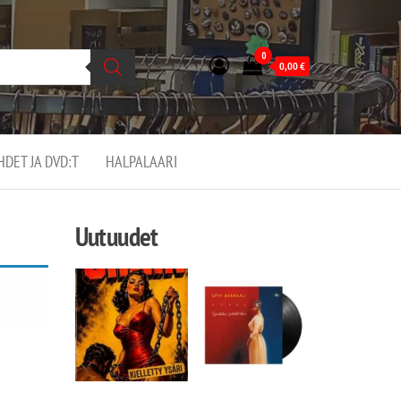
0
0,00
€
EHDET JA DVD:T
HALPALAARI
Uutuudet