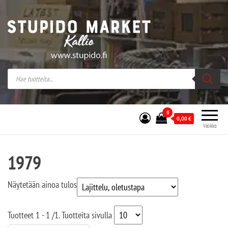
Stupido Market – verkossa ja kivijalassa
Stupido Market on vaihtoehtomusaan
erikoistunut verkko- sekä
kivijalkakauppa Helsingissä Kallion
sydämessä.
0
0,00
€
Valikko
1979
Näytetään ainoa tulos
Tuotteet
1 - 1
/
1
. Tuotteita sivulla