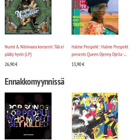
Nurmi & Niinivaara konserni: Tää ei
Halme Prospekt : Halme Prospekt
pääty hyvin (LP)
presents Queen Djenny Djella -...
26,90
€
13,90
€
Ennakkomyynnissä