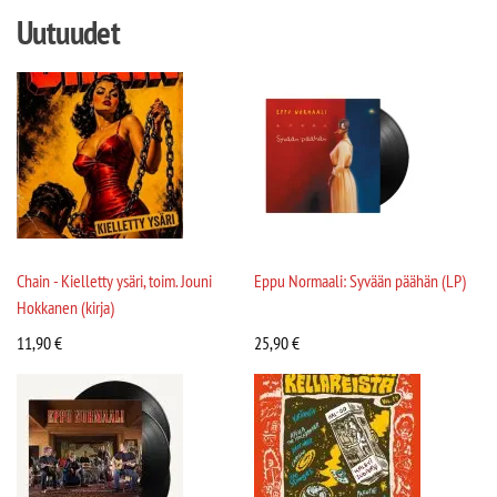
Uutuudet
Chain - Kielletty ysäri, toim. Jouni
Eppu Normaali: Syvään päähän (LP)
Hokkanen (kirja)
11,90
€
25,90
€