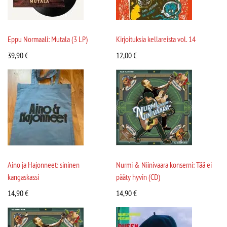
Eppu Normaali: Mutala (3 LP)
Kirjoituksia kellareista vol. 14
39,90
€
12,00
€
Aino ja Hajonneet: sininen
Nurmi & Niinivaara konserni: Tää ei
kangaskassi
pääty hyvin (CD)
14,90
€
14,90
€