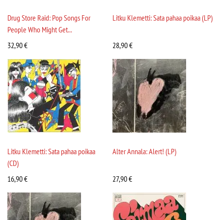
Drug Store Raid: Pop Songs For
Litku Klemetti: Sata pahaa poikaa (LP)
People Who Might Get...
32,90
€
28,90
€
Litku Klemetti: Sata pahaa poikaa
Alter Annala: Alert! (LP)
(CD)
16,90
€
27,90
€