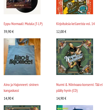
Eppu Normaali: Mutala (3 LP)
Kirjoituksia kellareista vol. 14
39,90
€
12,00
€
Aino ja Hajonneet: sininen
Nurmi & Niinivaara konserni: Tää ei
kangaskassi
pääty hyvin (CD)
14,90
€
14,90
€