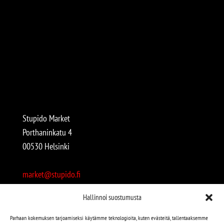
Stupido Market
Porthaninkatu 4
00530 Helsinki
market@stupido.fi
+358 50 4708664
Hallinnoi suostumusta
Avoinna:
Parhaan kokemuksen tarjoamiseksi käytämme teknologioita, kuten evästeitä, tallentaaksemme