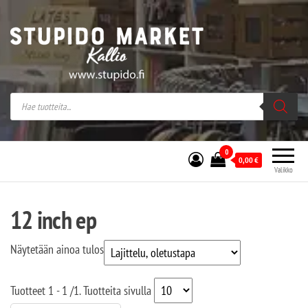
Stupido Market – verkossa ja kivijalassa
Stupido Market on vaihtoehtomusaan
erikoistunut verkko- sekä
kivijalkakauppa Helsingissä Kallion
sydämessä.
0
0,00
€
Valikko
12 inch ep
Näytetään ainoa tulos
Tuotteet
1 - 1
/
1
. Tuotteita sivulla