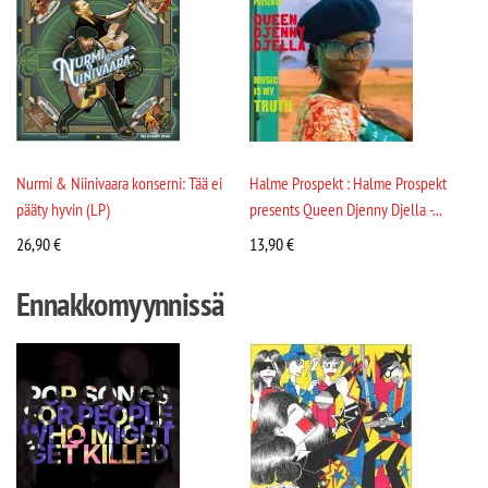
Nurmi & Niinivaara konserni: Tää ei
Halme Prospekt : Halme Prospekt
pääty hyvin (LP)
presents Queen Djenny Djella -...
26,90
€
13,90
€
Ennakkomyynnissä