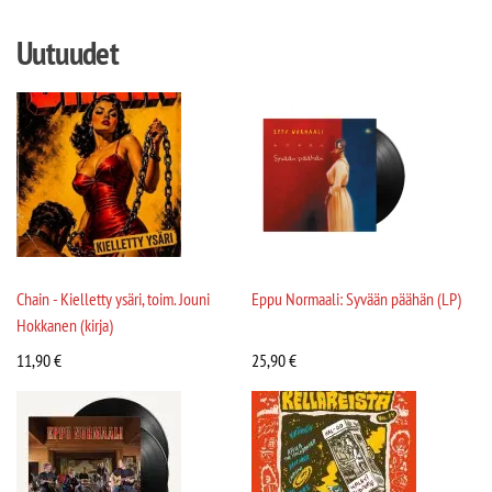
Uutuudet
Chain - Kielletty ysäri, toim. Jouni
Eppu Normaali: Syvään päähän (LP)
Hokkanen (kirja)
11,90
€
25,90
€