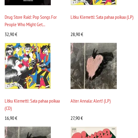
Drug Store Raid: Pop Songs For
Litku Klemetti: Sata pahaa poikaa (LP)
People Who Might Get...
32,90
€
28,90
€
Litku Klemetti: Sata pahaa poikaa
Alter Annala: Alert! (LP)
(CD)
16,90
€
27,90
€