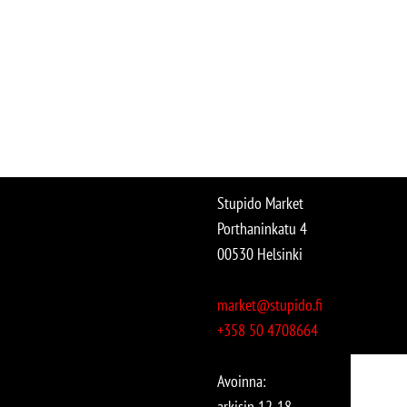
Stupido Market
Porthaninkatu 4
00530 Helsinki
market@stupido.fi
+358 50 4708664
Avoinna:
arkisin 12-18