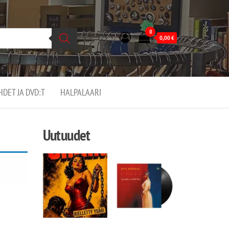
0
0,00
€
EHDET JA DVD:T
HALPALAARI
Uutuudet