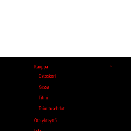
Kauppa
Ostoskori
Kassa
Tilini
Toimitusehdot
Ota yhteyttä