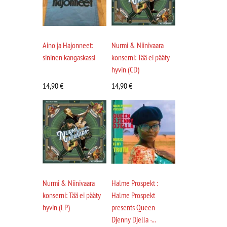
Aino ja Hajonneet:
Nurmi & Niinivaara
sininen kangaskassi
konserni: Tää ei pääty
hyvin (CD)
14,90
€
14,90
€
Nurmi & Niinivaara
Halme Prospekt :
konserni: Tää ei pääty
Halme Prospekt
hyvin (LP)
presents Queen
Djenny Djella -...