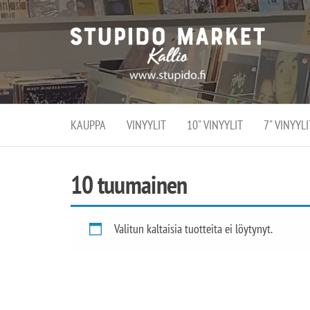
Stupi
Stupido M
vaihtoeht
Marke
erikoistun
verko
verkko- se
kivijalka
ja
Helsingiss
kivija
Kallion
KAUPPA
VINYYLIT
10" VINYYLIT
7" VINYYLI
sydämessä
10 tuumainen
Valitun kaltaisia tuotteita ei löytynyt.