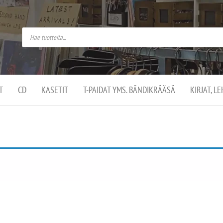
do
arket on
omusaan
t –
ut
ssa
kä
kauppa
ä
lassa
T
CD
KASETIT
T-PAIDAT YMS. BÄNDIKRÄÄSÄ
KIRJAT, L
.