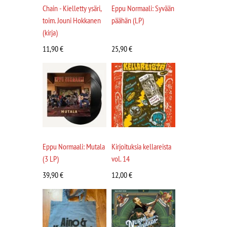
Chain - Kielletty ysäri,
Eppu Normaali: Syvään
toim. Jouni Hokkanen
päähän (LP)
(kirja)
11,90
€
25,90
€
Eppu Normaali: Mutala
Kirjoituksia kellareista
(3 LP)
vol. 14
39,90
€
12,00
€