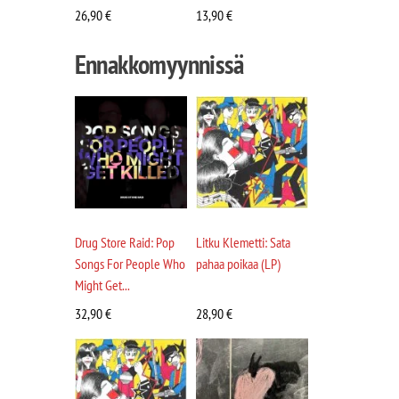
26,90
€
13,90
€
Ennakkomyynnissä
Drug Store Raid: Pop
Litku Klemetti: Sata
Songs For People Who
pahaa poikaa (LP)
Might Get...
32,90
€
28,90
€