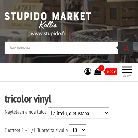
Stupido Market – verkossa ja kivijalassa
Stupido Market on vaihtoehtomusaan
erikoistunut verkko- sekä
kivijalkakauppa Helsingissä Kallion
sydämessä.
0
0,00
€
Valikko
tricolor vinyl
Näytetään ainoa tulos
Tuotteet
1 - 1
/
1
. Tuotteita sivulla