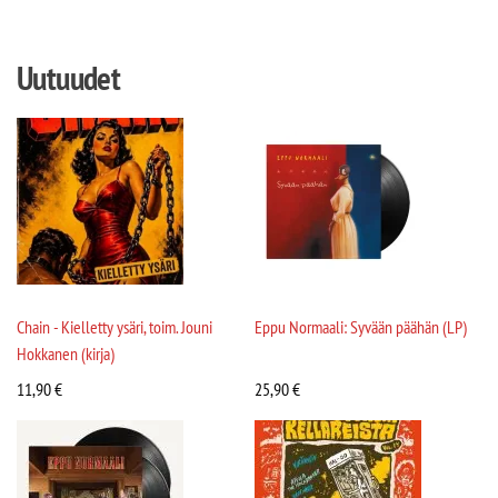
Uutuudet
Chain - Kielletty ysäri, toim. Jouni
Eppu Normaali: Syvään päähän (LP)
Hokkanen (kirja)
11,90
€
25,90
€