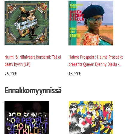
Nurmi & Niinivaara konserni: Tää ei
Halme Prospekt : Halme Prospekt
pääty hyvin (LP)
presents Queen Djenny Djella -...
26,90
€
13,90
€
Ennakkomyynnissä