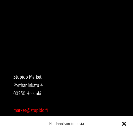
Stupido Market
Porthaninkatu 4
00530 Helsinki
market@stupido.fi
+358 50 4708664
Hallinnoi suostumusta