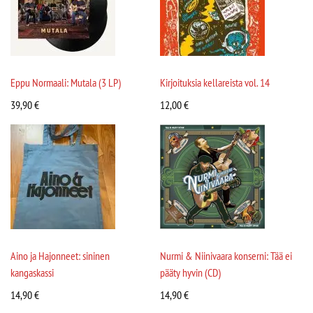
Eppu Normaali: Mutala (3 LP)
Kirjoituksia kellareista vol. 14
39,90
€
12,00
€
Aino ja Hajonneet: sininen
Nurmi & Niinivaara konserni: Tää ei
kangaskassi
pääty hyvin (CD)
14,90
€
14,90
€