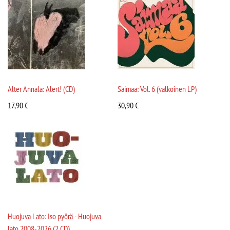
Alter Annala: Alert! (CD)
Saimaa: Vol. 6 (valkoinen LP)
17,90
€
30,90
€
Huojuva Lato: Iso pyörä - Huojuva
lato 2008-2026 (2 CD)