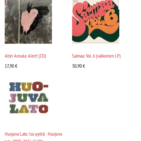
Alter Annala: Alert! (CD)
Saimaa: Vol. 6 (valkoinen LP)
17,90
€
30,90
€
Huojuva Lato: Iso pyörä - Huojuva