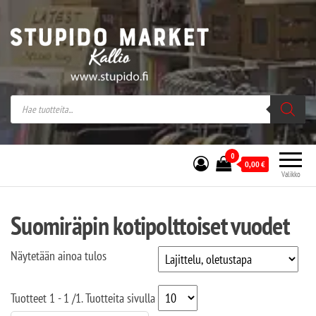
Stupido Market – verkossa ja kivijalassa
Stupido Market on vaihtoehtomusaan
erikoistunut verkko- sekä
kivijalkakauppa Helsingissä Kallion
sydämessä.
0
0,00
€
Valikko
Suomiräpin kotipolttoiset vuodet
Näytetään ainoa tulos
Tuotteet
1 - 1
/
1
. Tuotteita sivulla