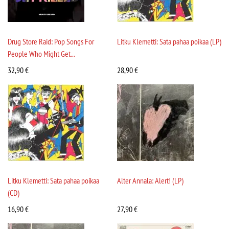
Drug Store Raid: Pop Songs For
Litku Klemetti: Sata pahaa poikaa (LP)
People Who Might Get...
32,90
€
28,90
€
Litku Klemetti: Sata pahaa poikaa
Alter Annala: Alert! (LP)
(CD)
16,90
€
27,90
€