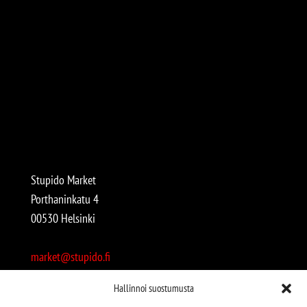
Stupido Market
Porthaninkatu 4
00530 Helsinki
market@stupido.fi
+358 50 4708664
Hallinnoi suostumusta