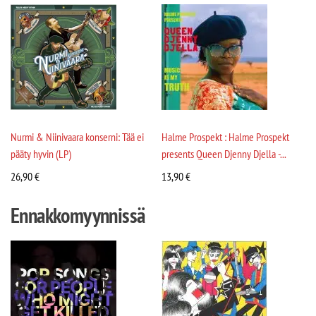
Nurmi & Niinivaara konserni: Tää ei
Halme Prospekt : Halme Prospekt
pääty hyvin (LP)
presents Queen Djenny Djella -...
26,90
€
13,90
€
Ennakkomyynnissä