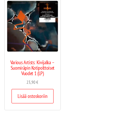
Various Artists: Kivijalka –
Suomiräpin Kotipolttoiset
Vuodet 1 (LP)
23,90
€
Lisää ostoskoriin