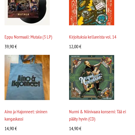
Eppu Normaali: Mutala (3 LP)
Kirjoituksia kellareista vol. 14
39,90
€
12,00
€
Aino ja Hajonneet: sininen
Nurmi & Niinivaara konserni: Tää ei
kangaskassi
pääty hyvin (CD)
14,90
€
14,90
€