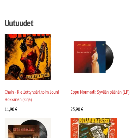
Uutuudet
Chain - Kielletty ysäri, toim. Jouni
Eppu Normaali: Syvään päähän (LP)
Hokkanen (kirja)
11,90
€
25,90
€