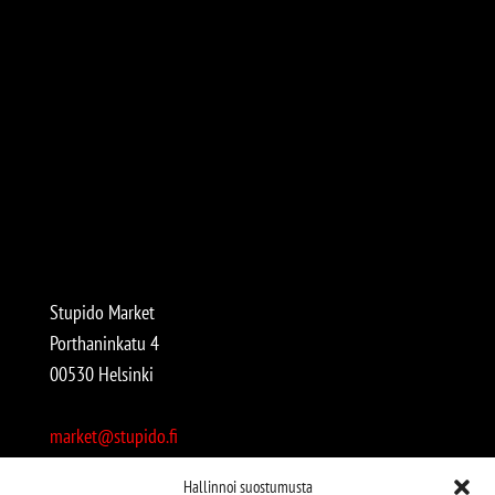
Stupido Market
Porthaninkatu 4
00530 Helsinki
market@stupido.fi
+358 50 4708664
Hallinnoi suostumusta