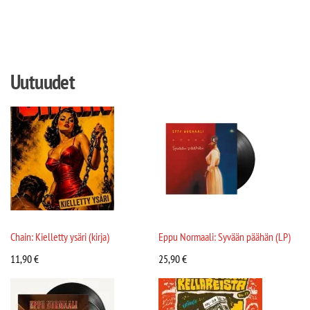
Uutuudet
Chain: Kielletty ysäri (kirja)
Eppu Normaali: Syvään päähän (LP)
11,90
€
25,90
€