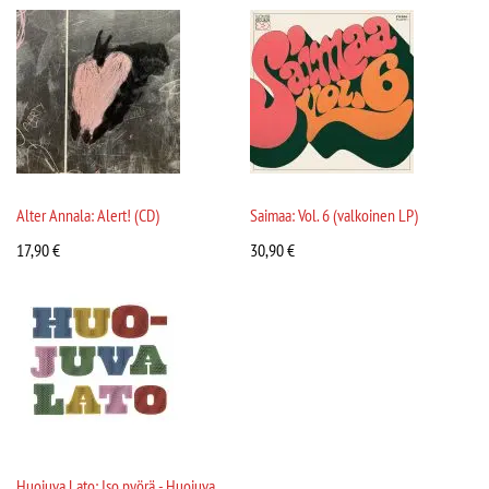
Alter Annala: Alert! (CD)
Saimaa: Vol. 6 (valkoinen LP)
17,90
€
30,90
€
Huojuva Lato: Iso pyörä - Huojuva