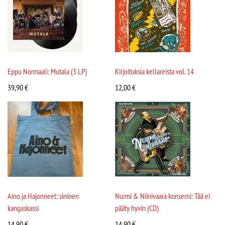
Eppu Normaali: Mutala (3 LP)
Kirjoituksia kellareista vol. 14
39,90
€
12,00
€
Aino ja Hajonneet: sininen
Nurmi & Niinivaara konserni: Tää ei
kangaskassi
pääty hyvin (CD)
14,90
€
14,90
€