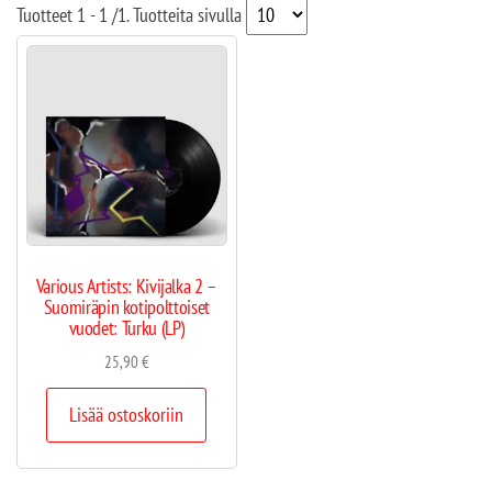
Tuotteet
1 - 1
/
1
. Tuotteita sivulla
Various Artists: Kivijalka 2 –
Suomiräpin kotipolttoiset
vuodet: Turku (LP)
25,90
€
Lisää ostoskoriin