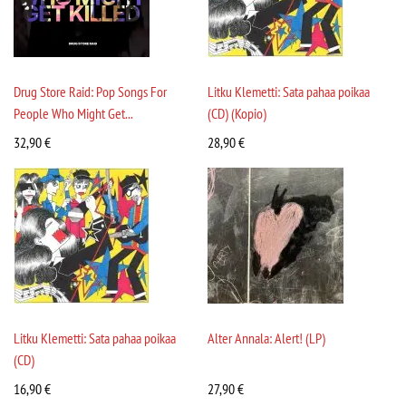
Drug Store Raid: Pop Songs For
Litku Klemetti: Sata pahaa poikaa
People Who Might Get...
(CD) (Kopio)
32,90
€
28,90
€
Litku Klemetti: Sata pahaa poikaa
Alter Annala: Alert! (LP)
(CD)
16,90
€
27,90
€