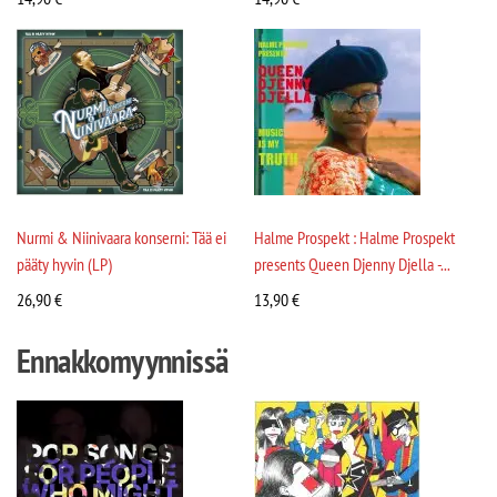
Nurmi & Niinivaara konserni: Tää ei
Halme Prospekt : Halme Prospekt
pääty hyvin (LP)
presents Queen Djenny Djella -...
26,90
€
13,90
€
Ennakkomyynnissä