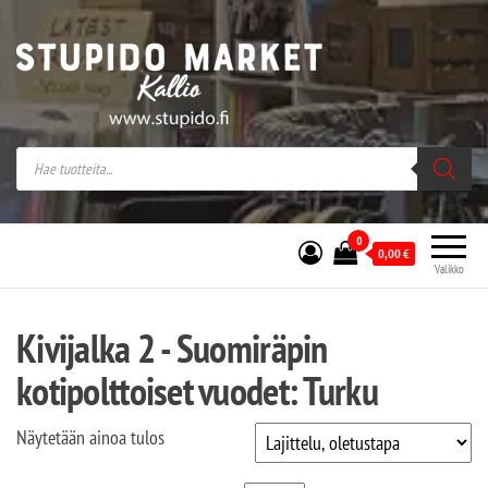
Stupido Market – verkossa ja kivijalassa
Stupido Market on vaihtoehtomusaan
erikoistunut verkko- sekä
kivijalkakauppa Helsingissä Kallion
sydämessä.
0
0,00
€
Valikko
Kivijalka 2 - Suomiräpin
kotipolttoiset vuodet: Turku
Näytetään ainoa tulos