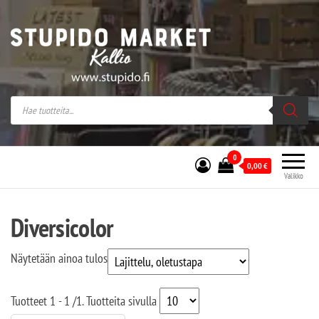
Stupido Market – verkossa ja kivijalassa
Stupido Market on vaihtoehtomusaan
erikoistunut verkko- sekä
kivijalkakauppa Helsingissä Kallion
sydämessä.
0
0,00
€
Valikko
Diversicolor
Näytetään ainoa tulos
Tuotteet
1 - 1
/
1
. Tuotteita sivulla