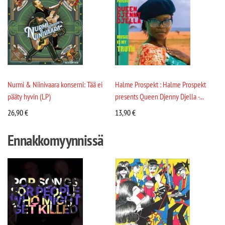
Nurmi & Niinivaara konserni: Tää ei
Halme Prospekt : Halme Prospekt
pääty hyvin (LP)
presents Queen Djenny Djella -...
26,90
€
13,90
€
Ennakkomyynnissä