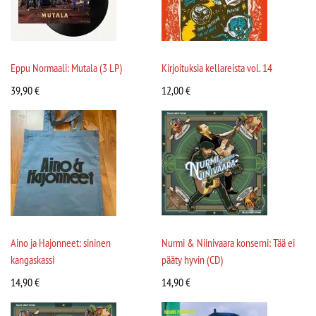
Eppu Normaali: Mutala (3 LP)
Kirjoituksia kellareista vol. 14
39,90
€
12,00
€
Aino ja Hajonneet: sininen
Nurmi & Niinivaara konserni: Tää ei
kangaskassi
pääty hyvin (CD)
14,90
€
14,90
€