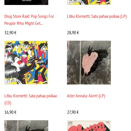
Drug Store Raid: Pop Songs For
Litku Klemetti: Sata pahaa poikaa (LP)
People Who Might Get...
32,90
€
28,90
€
Litku Klemetti: Sata pahaa poikaa
Alter Annala: Alert! (LP)
(CD)
16,90
€
27,90
€