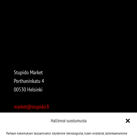
Stupido Market
Porthaninkatu 4
00530 Helsinki
market@stupido.fi
+358 50 4708664
Hallinnoi suostumusta
Avoinna:
Parhaan kokemuksen tarjoamiseksi käytämme teknologioita, kuten evästeitä, tallentaaksemme