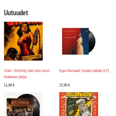
Uutuudet
Chain - Kielletty ysäri, toim. Jouni
Eppu Normaali: Syvään päähän (LP)
Hokkanen (kirja)
11,90
€
25,90
€