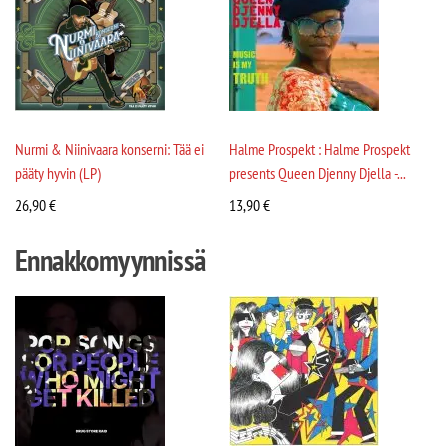
Nurmi & Niinivaara konserni: Tää ei
Halme Prospekt : Halme Prospekt
pääty hyvin (LP)
presents Queen Djenny Djella -...
26,90
€
13,90
€
Ennakkomyynnissä