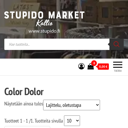
Stupido Market – verkossa ja kivijalassa
Stupido Market on vaihtoehtomusaan
erikoistunut verkko- sekä
kivijalkakauppa Helsingissä Kallion
sydämessä.
0
0,00
€
Valikko
Color Dolor
Näytetään ainoa tulos
Tuotteet
1 - 1
/
1
. Tuotteita sivulla