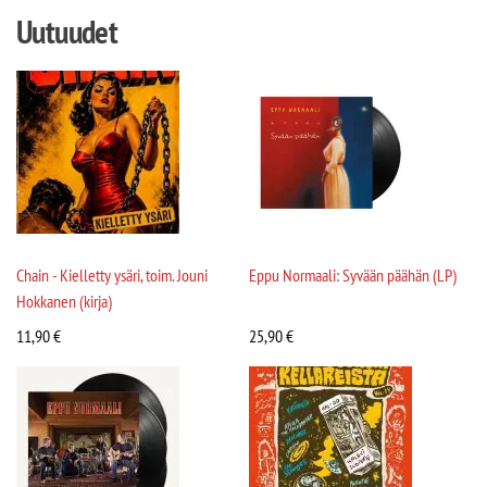
Uutuudet
Chain - Kielletty ysäri, toim. Jouni
Eppu Normaali: Syvään päähän (LP)
Hokkanen (kirja)
11,90
€
25,90
€