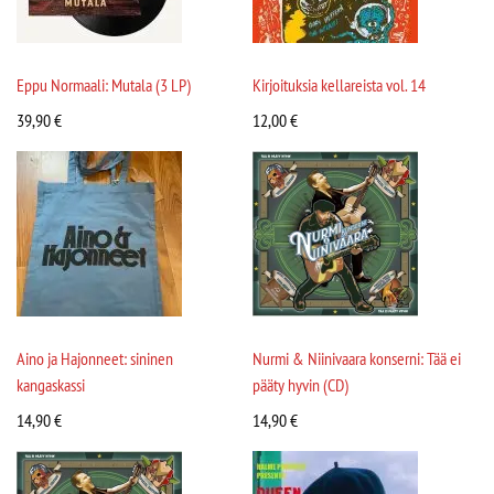
Eppu Normaali: Mutala (3 LP)
Kirjoituksia kellareista vol. 14
39,90
€
12,00
€
Aino ja Hajonneet: sininen
Nurmi & Niinivaara konserni: Tää ei
kangaskassi
pääty hyvin (CD)
14,90
€
14,90
€