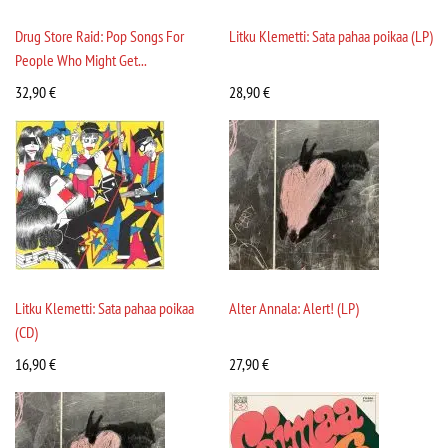
Drug Store Raid: Pop Songs For
Litku Klemetti: Sata pahaa poikaa (LP)
People Who Might Get...
32,90
€
28,90
€
Litku Klemetti: Sata pahaa poikaa
Alter Annala: Alert! (LP)
(CD)
16,90
€
27,90
€